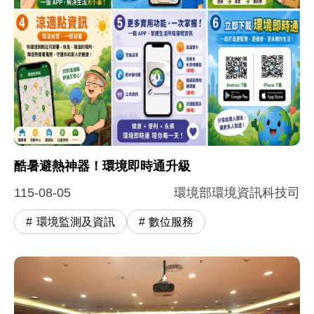
圖片說明：酷暑避熱神器！環境即時通升級
這張圖卡介紹了升級後的「環境即時通 App」，主打
酷暑避熱神器！環境即時通升級
115-08-05
環境部環境資訊科技司
環境監測及資訊
數位服務