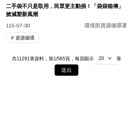
二手袋不只是取用，民眾更主動捐！「袋袋箱傳」
掀減塑新風潮
115-07-30
環境部資源循環署
資源循環
共
11291
筆資料，
第
1
/
565
頁，
每頁顯示
筆
送出
..
1
2
3
4
5
565
最末頁
:::
網站政策及宣告
MOENV@anywhere