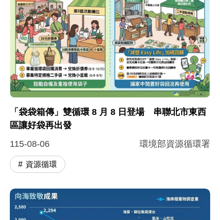
圖片說明：「袋袋箱傳」雙循環新聞圖卡
環境部推出「袋袋箱傳 × 8 月 8 日雙循環」活動串聯北
「袋袋箱傳」雙循環 8 月 8 日登場 串聯北市東西
區讓好袋再出發
115-08-06
環境部資源循環署
資源循環