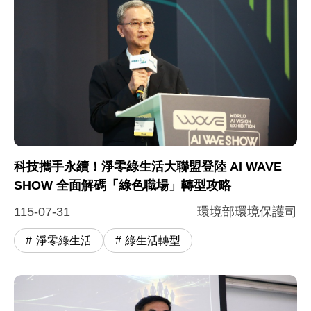
圖片說明：環境部葉俊宏政務次長蒞臨現場致詞勉勵 -
null
科技攜手永續！淨零綠生活大聯盟登陸 AI WAVE
SHOW 全面解碼「綠色職場」轉型攻略
115-07-31
環境部環境保護司
淨零綠生活
綠生活轉型