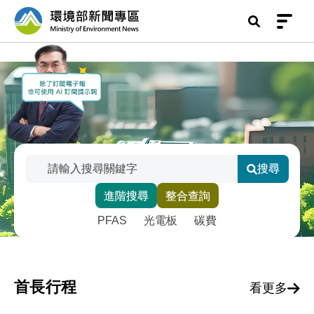
前往中央內容區塊
環境部新聞專區
:::
搜尋
搜尋關鍵字
進階搜尋
整合查詢
輸入關鍵字後點擊搜尋，或選擇下方智慧標籤快速
熱門關鍵字維護
PFAS
光電板
碳費
首長行程
看更多