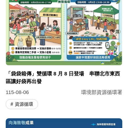
圖片說明：「袋袋箱傳」雙循環新聞圖卡
環境部推出「袋袋箱傳 × 8 月 8 日雙循環」活動串聯北
「袋袋箱傳」雙循環 8 月 8 日登場 串聯北市東西
區讓好袋再出發
115-08-06
環境部資源循環署
資源循環