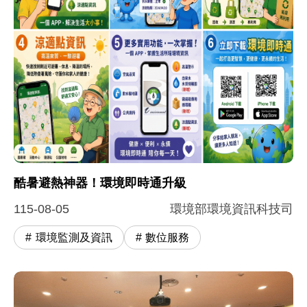
圖片說明：酷暑避熱神器！環境即時通升級
這張圖卡介紹了升級後的「環境即時通 App」，主打
酷暑避熱神器！環境即時通升級
115-08-05
環境部環境資訊科技司
環境監測及資訊
數位服務