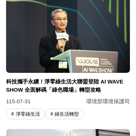
圖片說明：環境部葉俊宏政務次長蒞臨現場致詞勉勵 -
null
科技攜手永續！淨零綠生活大聯盟登陸 AI WAVE
SHOW 全面解碼「綠色職場」轉型攻略
115-07-31
環境部環境保護司
淨零綠生活
綠生活轉型