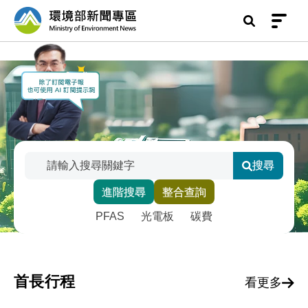
前往中央內容區塊
環境部新聞專區
:::
搜尋
搜尋關鍵字
進階搜尋
整合查詢
輸入關鍵字後點擊搜尋，或選擇下方智慧標籤快速
熱門關鍵字維護
PFAS
光電板
碳費
首長行程
看更多