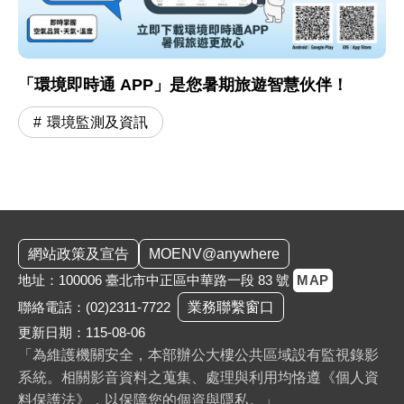
「環境即時通 APP」是您暑期旅遊智慧伙伴！
環境監測及資訊
:::
網站政策及宣告
MOENV@anywhere
地址：100006 臺北市中正區中華路一段 83 號
MAP
聯絡電話：
(02)2311-7722
業務聯繫窗口
更新日期：115-08-06
「為維護機關安全，本部辦公大樓公共區域設有監視錄影
系統。相關影音資料之蒐集、處理與利用均恪遵《個人資
料保護法》，以保障您的個資與隱私。」