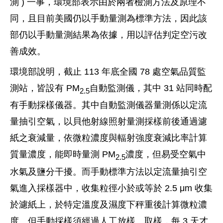
測 ) 一事，環境部表示由於兩者檢測方法及原理不
同，且目前美國仍以手動量測為標準方法，因此該
部仍以手動量測結果為依據，用以評估判定空污改
善成效。
環境部說明，截止 113 年底全國 78 處空氣品質監
測站，皆設有 PM
自動監測儀，其中 31 站同時配
2.5
有手動採樣儀器。其中自動監測儀器量測係以定流
量抽引空氣，以貝他射線照射量測採樣前後通過濾
紙之衰減量，依微粒濃度與輻射強度衰減比率計算
質量濃度，能即時量測 PM
濃度，但易受空氣中
2.5
水氣及鹽分干擾。而手動標準方法以定流量抽引空
氣進入採樣器中，收集粒徑小於或等於 2.5 μm 收集
於濾紙上，於特定溫度及濕度下秤重後計算微粒濃
度。但手動採樣須經過人工放樣、取樣，每 3 天才