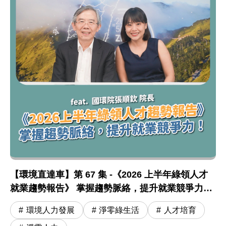
圖片說明：【環境直達車】第 67 集 -《2026 上半
【環境直達車】第 67 集 -《2026 上半年綠領人才
【環境直達車】第 67 集 -《2026 上半年綠領人才
就業趨勢報告》 掌握趨勢脈絡，提升就業競爭力！
feat. 張順欽院長
環境人力發展
淨零綠生活
人才培育