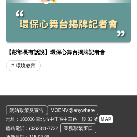
【彭部長有話說】環保心舞台揭牌記者會
環境教育
:::
網站政策及宣告
MOENV@anywhere
地址：100006 臺北市中正區中華路一段 83 號
MAP
聯絡電話：
(02)2311-7722
業務聯繫窗口
更新日期：115-08-06