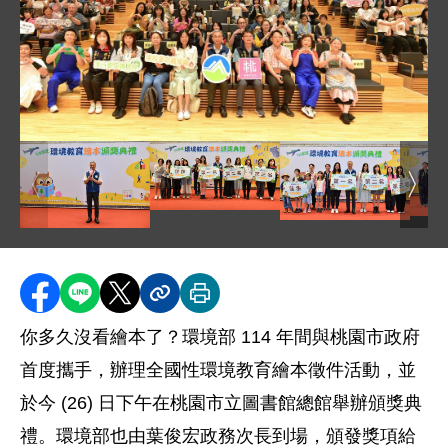
圖片說明：大合照
圖片說明：葉俊宏次長與青年組得獎
圖片
圖片說明：葉俊宏次
圖片說明：葉俊宏次長致詞
分享至 Facebook
分享到 LINE
分享到 X
分享內容連結
列印本頁
你多久沒看繪本了？環境部 114 年間與桃園市政府
首度攜手，辦理全國性環境教育繪本徵件活動，並
於今 (26) 日下午在桃園市立圖書館總館舉辦頒獎典
禮。環境部也由葉俊宏政務次長到場，頒發獎項給