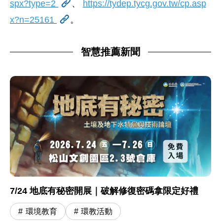
spx?type=2
、
https://tydep.tycg.gov.tw/cp.asp
x?n=25161
。
智慧推薦新聞
7/24 地底有秘密開展｜破解修復密碼拿限定好禮
環境教育
環教活動