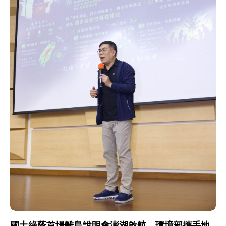
國土綠蔭首場離島說明會澎湖啟航 環境部攜手地