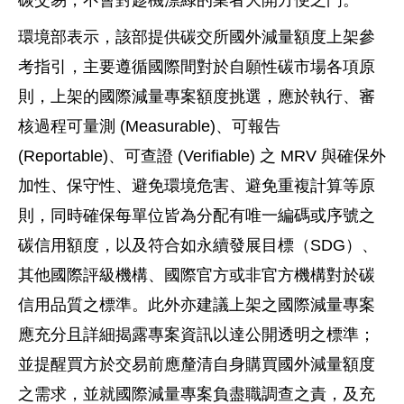
碳交易，不會對趁機漂綠的業者大開方便之門。
環境部表示，該部提供碳交所國外減量額度上架參
考指引，主要遵循國際間對於自願性碳市場各項原
則，上架的國際減量專案額度挑選，應於執行、審
核過程可量測 (Measurable)、可報告
(Reportable)、可查證 (Verifiable) 之 MRV 與確保外
加性、保守性、避免環境危害、避免重複計算等原
則，同時確保每單位皆為分配有唯一編碼或序號之
碳信用額度，以及符合如永續發展目標（SDG）、
其他國際評級機構、國際官方或非官方機構對於碳
信用品質之標準。此外亦建議上架之國際減量專案
應充分且詳細揭露專案資訊以達公開透明之標準；
並提醒買方於交易前應釐清自身購買國外減量額度
之需求，並就國際減量專案負盡職調查之責，及充