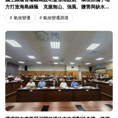
方打造海島綠蔭 克服無山、強風、鹽害與缺水挑
戰
氣候變遷
氣候變遷調適