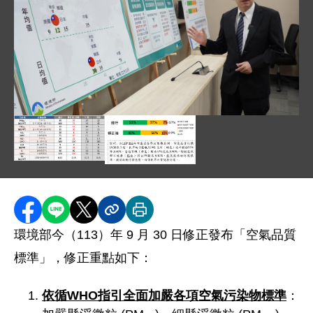
圖片說明：張順欽司長說明本次空氣品質標準修正重點 .
圖片說明：附表、空氣品質標準修正對照表 .jpg
本圖表列出各項空氣污染物（PM10、PM2.5、S
圖片說明：附圖、空氣品質指標_AQI_
本圖表以 110 年至 112 年的
分享至 Facebook
分享到 LINE
分享到 X
分享內容連結
列印本頁
環境部今（113）年 9 月 30 日修正發布「空氣品質
標準」，修正重點如下：
依循
WHO
指引全面加嚴各項空氣污染物標準
：