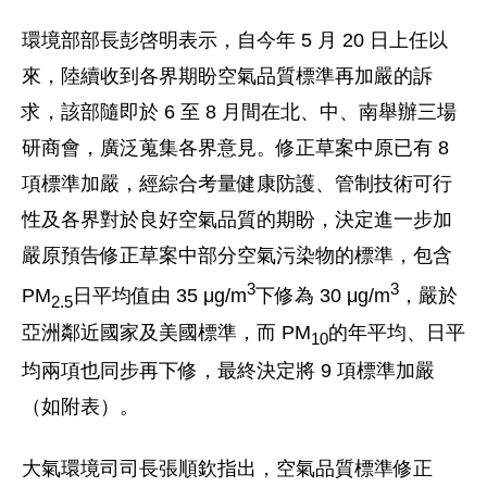
環境部部長彭啓明表示，自今年 5 月 20 日上任以
來，陸續收到各界期盼空氣品質標準再加嚴的訴
求，該部隨即於 6 至 8 月間在北、中、南舉辦三場
研商會，廣泛蒐集各界意見。修正草案中原已有 8
項標準加嚴，經綜合考量健康防護、管制技術可行
性及各界對於良好空氣品質的期盼，決定進一步加
嚴原預告修正草案中部分空氣污染物的標準，包含
3
3
PM
日平均值由 35 μg/m
下修為 30 μg/m
，嚴於
2.5
亞洲鄰近國家及美國標準，而 PM
的年平均、日平
10
均兩項也同步再下修，最終決定將 9 項標準加嚴
（如附表）。
大氣環境司司長張順欽指出，空氣品質標準修正