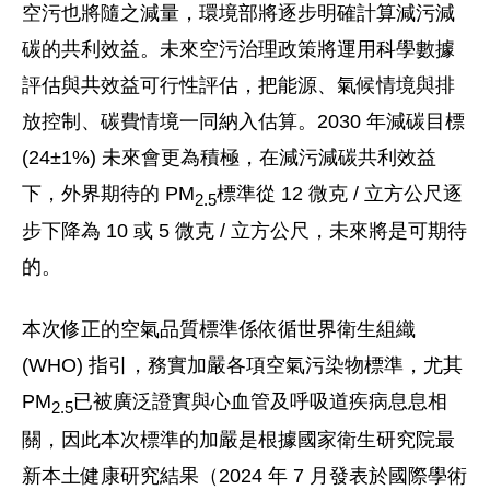
空污也將隨之減量，環境部將逐步明確計算減污減
碳的共利效益。未來空污治理政策將運用科學數據
評估與共效益可行性評估，把能源、氣候情境與排
放控制、碳費情境一同納入估算。2030 年減碳目標
(24±1%) 未來會更為積極，在減污減碳共利效益
下，外界期待的 PM
標準從 12 微克 / 立方公尺逐
2.5
步下降為 10 或 5 微克 / 立方公尺，未來將是可期待
的。
本次修正的空氣品質標準係依循世界衛生組織
(WHO) 指引，務實加嚴各項空氣污染物標準，尤其
PM
已被廣泛證實與心血管及呼吸道疾病息息相
2.5
關，因此本次標準
的加嚴是根據國家衛生研究院最
新本土健康研究結果（2024 年 7 月發表於國際學術