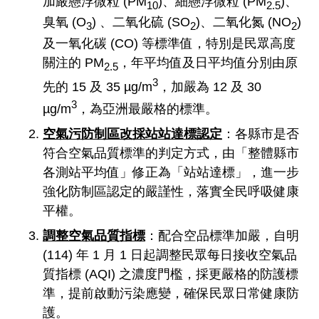
加嚴懸浮微粒 (PM
)、細懸浮微粒 (PM
)、
10
2.5
臭氧 (O
) 、二氧化硫 (SO
)、二氧化氮 (NO
)
3
2
2
及一氧化碳 (CO) 等標準值，特別是民眾高度
關注的 PM
，年平均值及日平均值分別由原
2.5
3
先的 15 及 35 µg/m
，加嚴為 12 及 30
3
µg/m
，為亞洲最嚴格的標準。
空氣污防制區改採站站達標認定
：各縣市是否
符合空氣品質標準的判定方式，由「整體縣市
各測站平均值」修正為「站站達標」，進一步
強化防制區認定的嚴謹性，落實全民呼吸健康
平權。
調整空氣品質指標
：配合空品標準加嚴，自明
(114) 年 1 月 1 日起調整民眾每日接收空氣品
質指標 (AQI) 之濃度門檻，採更嚴格的防護標
準，提前啟動污染應變，確保民眾日常健康防
護。