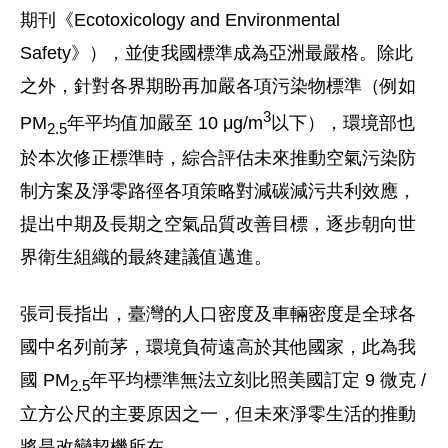
期刊《Ecotoxicology and Environmental
Safety》），並使我國標準成為亞洲最嚴格。除此
之外，針對各界期盼再加嚴各項污染物標準（例如
3
PM
年平均值加嚴至 10 μg/m
以下），環境部也
2.5
於本次修正標準時，綜合評估未來推動空氣污染防
制方案及淨零路徑各項策略對減碳減污共利效應，
提出中期及長期之空氣品質改善目標，逐步朝向世
界衛生組織的最終建議值邁進。
張司長指出，臺灣的人口密度及車輛密度是全球各
國中名列前茅，環境負荷遠高於其他國家，此為我
國 PM
年平均標準無法立刻比照美國訂定 9 微克 /
2.5
立方公尺的主要原因之一，但未來淨零生活的推動
將是改變契機所在。