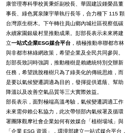
康管理專科學校黃秉炘副校長、華固建設鍾榮昌董
事長、綠色冀泉陳宇華執行長等，合力種下 115 顆
台灣原生樹木。下午轉往員山鄉內城社區視察低碳
永續家園銀級村里推動成果。彭部長表示未來將建
立
一站式企業
ESG
媒合平台
，積極推動串聯都市林
與非都市林綠網政策，希望企業及全民共同參與。
彭部長致詞時強調，推動種樹是賴總統特別交辦新
任務，希望跳脫種樹只為了綠美化的傳統思維，而
是要以氣候變遷調適為目的，發揮提供遮蔭、幫助
降溫以及改善空氣品質等三大實際效益。
部長表示，面對極端高溫考驗，氣候變遷調適工作
未來需仰賴公私協力，此次帶領部內氣候署及循環
署團隊觀摩社會企業如何有效媒合「植樹場域」與
「企業 ESG 資源」，環境部建立一站式媒合平台，