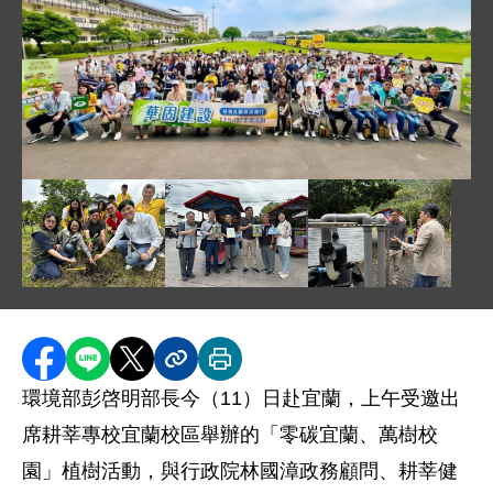
圖片說明：彭啓明部長參與植樹活動合照 .jpeg
圖片說明：彭啓明部長植樹 .jpg
圖片說明：彭啓明部長參訪宜蘭縣員山鄉
圖片說明：工研院說明
分享至 Facebook
分享到 LINE
分享到 X
分享內容連結
列印本頁
環境部彭啓明部長今（11）日赴宜蘭，上午受邀出
席耕莘專校宜蘭校區舉辦的「零碳宜蘭、萬樹校
園」植樹活動，與行政院林國漳政務顧問、耕莘健