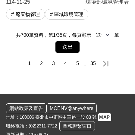
114-11-25
環境部環境管理署
廢棄物管理
區域環境管理
共
700
筆資料，
第
1
/
35
頁，
每頁顯示
筆
送出
..
1
2
3
4
5
35
最末頁
:::
網站政策及宣告
MOENV@anywhere
地址：100006 臺北市中正區中華路一段 83 號
MAP
聯絡電話：
(02)2311-7722
業務聯繫窗口
更新日期：115-08-07