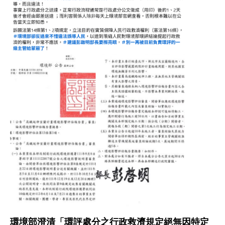
圖片說明：詹順貴律師臉書截圖
圖片為詹順貴的社群媒體貼文截圖，內容批評環境部對
環境部澄清「環評處分之行政救濟規定絕無因特定