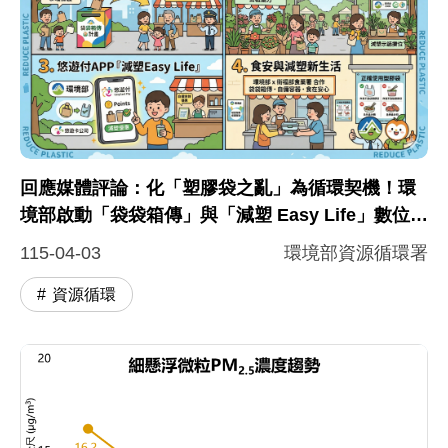
圖片說明：橫向呈現環境部推動四項減塑政策宣導圖
這一張橫向呈現的圖表，本圖表說明環境部推動的四項
回應媒體評論：化「塑膠袋之亂」為循環契機！環
境部啟動「袋袋箱傳」與「減塑 Easy Life」數位回
饋，攜手衛福部守護永續健康生活
115-04-03
環境部資源循環署
資源循環