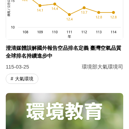
圖片說明：圖一歷年 PM2.5 濃度趨勢 .
本折線圖呈現 108 年至 114 年間 PM2.5 濃度的變化趨勢
澄清媒體誤解國外報告空品排名定義 臺灣空氣品質
全球排名持續進步中
115-03-25
環境部大氣環境司
大氣環境