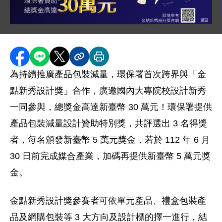
圖片說明：金點新秀設計獎簡章、宣傳圖卡 .
圖片背景為深藍色，左上方有「全民綠生活」標誌。文字
分享至 Facebook
分享到 LINE
分享到 X
分享內容連結
列印本頁
為持續推廣產品包裝減量，環保署首次跨界與「金
點新秀設計獎」合作，廣邀國內大專院校設計新秀
一同參與，總獎金高達新臺幣 30 萬元！環保署提供
產品包裝減量設計贊助特別獎，共評選出 3 名得獎
者，每名頒發新臺幣 5 萬元獎金，若於 112 年 6 月
30 日前完成媒合產業，加碼再提供新臺幣 5 萬元獎
金。
金點新秀設計獎參賽者可依單元產品、禮盒包裝產
品及網購包裝等 3 大方向及設計標的擇一進行，結