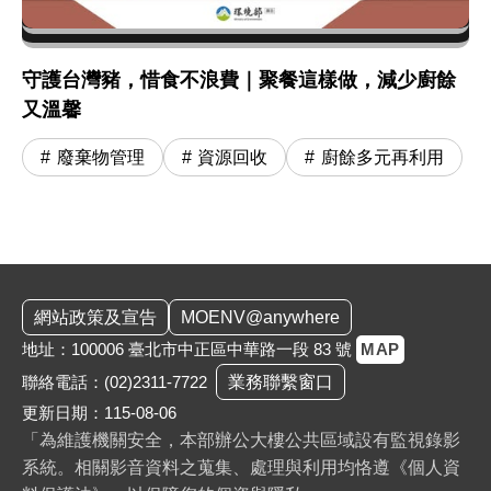
守護台灣豬，惜食不浪費｜聚餐這樣做，減少廚餘
又溫馨
廢棄物管理
資源回收
廚餘多元再利用
:::
網站政策及宣告
MOENV@anywhere
地址：100006 臺北市中正區中華路一段 83 號
MAP
聯絡電話：
(02)2311-7722
業務聯繫窗口
更新日期：115-08-06
「為維護機關安全，本部辦公大樓公共區域設有監視錄影
系統。相關影音資料之蒐集、處理與利用均恪遵《個人資