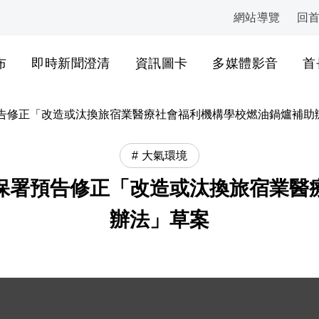
網站導覽
回
:::
布
即時新聞澄清
資訊圖卡
多媒體影音
首
告修正「改造或汰換旅宿業醫療社會福利機構學校燃油鍋爐補助
大氣環境
保署預告修正「改造或汰換旅宿業醫
辦法」草案
.JPG