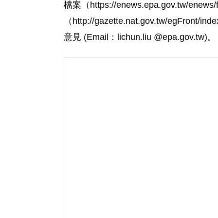
檔案（https://enews.epa.gov.tw/
（http://gazette.nat.gov.t
意見 (Email：lichun.liu @epa.gov.tw)。