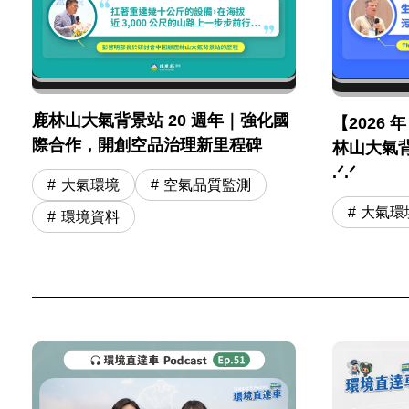
鹿林山大氣背景站 20 週年｜強化國
【2026 
際合作，開創空品治理新里程碑
林山大氣背
.ᐟ.ᐟ
大氣環境
空氣品質監測
大氣環
環境資料