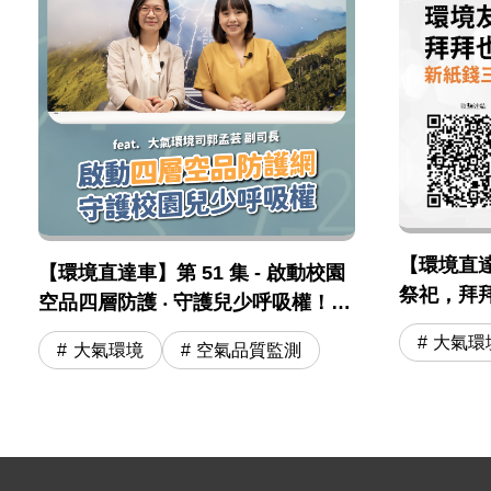
【環境直達車
【環境直達車】第 51 集 - 啟動校園
祭祀，拜
空品四層防護 ‧ 守護兒少呼吸權！
三燒」及
feat. 大氣司 郭孟芸副司長
大氣環
大氣環境
空氣品質監測