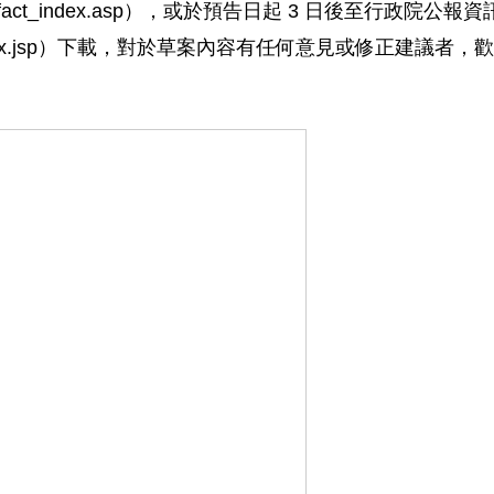
enews/fact_index.asp），或於預告日起 3 日後至行政院公報
w/egFront/index.jsp）下載，對於草案內容有任何意見或修