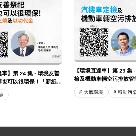
【環境直達車】第 23 集 
】第 24 集 - 環境友善
檢及機動車輛空污排放管
拜也可以很環保！「新紙錢
「以功代金」
大氣環境
移動污
境