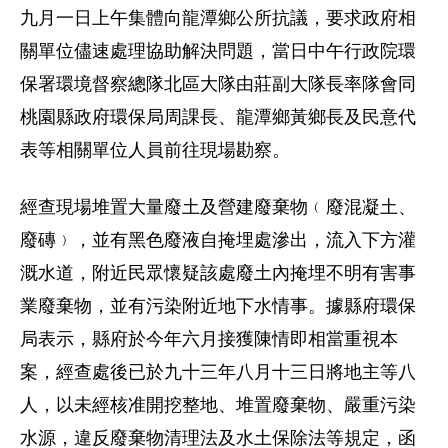
九月一日上午集體向龍潭鄉公所抗議，要求政府相
關單位儘速處理協助解決問題，當日中午行政院環
保署環境督察總隊北區大隊由莊副大隊長率隊會同
桃園縣政府環保局周課長、龍潭鄉黃鄉長及民意代
表等相關單位人員前往現場勘察。
經查現場堆置大量廢土及營建廢棄物﹙廢混凝土、
廢磚﹚，並有黑色廢液自掩埋處滲出，流入下方灌
溉水道，附近民眾懷疑該處廢土內掩埋不明有害事
業廢棄物，並有污染附近地下水情事。據縣府環保
局表示，縣府於今年六月接獲陳情即相當重視本
案，經查處後已於九十三年八月十三日將地主等八
人，以未經核准開挖整地、堆置廢棄物、嚴重污染
水源，違反廢棄物清理法及水土保除法等規定，函