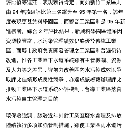
評比優等連莊，表現獲得肯定，而如新竹工業區則
由 94 年該組評比第三名躍升至 95 年第一名，該年
度表現更甚於科學園區，而觀音工業區則是 95 年新
進榜者。綜合 2 年評比結果，新興科學園區體系因
資源較豐富，水污染管理績效仍略優於傳統工業
區，而縣市政府負責開發管理之工業區則普遍仍待
改進。惟各工業區下水道系統雖有主管機關、資源
及人力等之差異，皆努力改善區內水污染成效以爭
取評比佳績形成良性競爭，亦達成該署藉辦理評比
推動工業區下水道系統外評機制，督導工業區落實
水污染自主管理之目的。
環保署強調，該署近年針對工業區廢水處理及排放
陸續執行多項加強管制措施，雖使工業區雨水道污