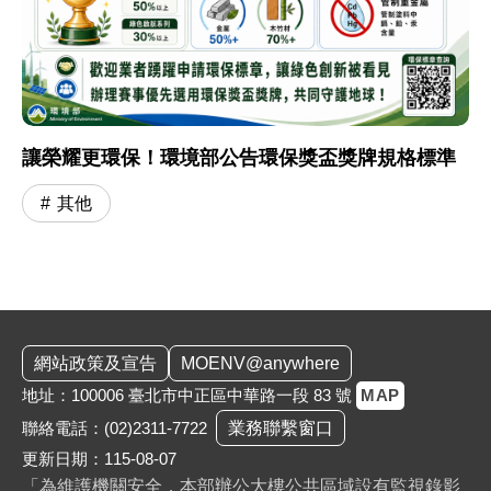
讓榮耀更環保！環境部公告環保獎盃獎牌規格標準
其他
:::
網站政策及宣告
MOENV@anywhere
地址：100006 臺北市中正區中華路一段 83 號
MAP
聯絡電話：
(02)2311-7722
業務聯繫窗口
更新日期：115-08-07
「為維護機關安全，本部辦公大樓公共區域設有監視錄影