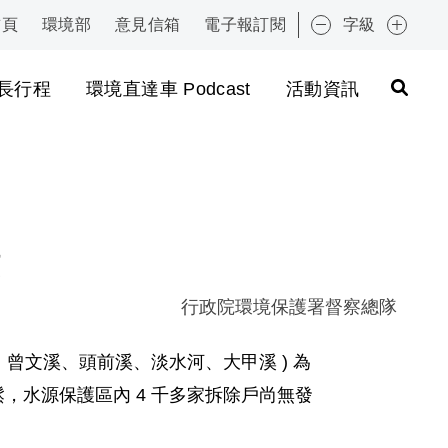
首頁
環境部
意見信箱
電子報訂閱
字級
:::
長行程
環境直達車 Podcast
活動資訊
行政院環境保護署督察總隊
曾文溪、頭前溪、淡水河、大甲溪 ) 為
鬆，水源保護區內 4 千多家拆除戶尚無發