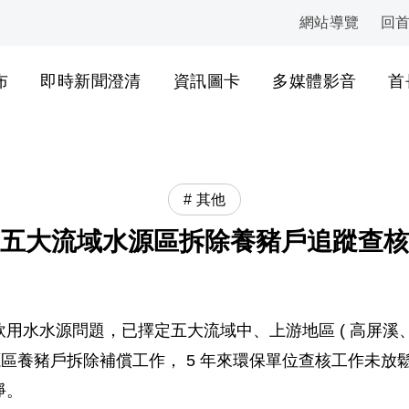
網站導覽
回
:::
布
即時新聞澄清
資訊圖卡
多媒體影音
首
其他
五大流域水源區拆除養豬戶追蹤查核
用水水源問題，已擇定五大流域中、上游地區 ( 高屏溪、
源區養豬戶拆除補償工作， 5 年來環保單位查核工作未放
淨。