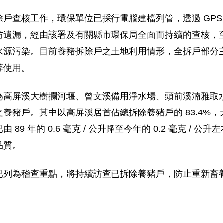
戶查核工作，環保單位已採行電腦建檔列管，透過 GPS
漏，經由該署及有關縣市環保局全面而持續的查核，至今（95
水源污染。目前養豬拆除戶之土地利用情形，全拆戶部分
等使用。
為高屏溪大樹攔河堰、曾文溪備用淨水場、頭前溪湳雅取
養豬戶。其中以高屏溪居首佔總拆除養豬戶的 83.4%
9 年的 0.6 毫克 / 公升降至今年的 0.2 毫克 /
品質。
已列為稽查重點，將持續訪查已拆除養豬戶，防止重新畜