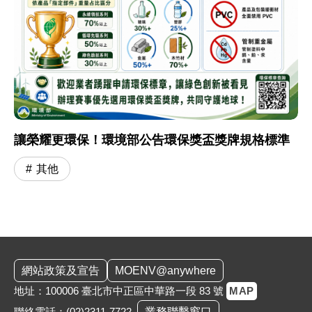
讓榮耀更環保！環境部公告環保獎盃獎牌規格標準
其他
:::
網站政策及宣告
MOENV@anywhere
地址：100006 臺北市中正區中華路一段 83 號
MAP
聯絡電話：
(02)2311-7722
業務聯繫窗口