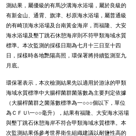
測結果，屬優級的有馬沙溝海水浴場，屬於良級的
有新金山、通霄、旗津、杉原海水浴場，屬普通級
的有崎頂海水浴場及台南黃金海岸，而福隆、大安
海水浴場及墾丁跳石休憩海岸則不符甲類海域水質
標準。本次監測的採樣日期為七月十三日至十四
日，採樣時各地艷陽高照，環保署將持續監測至九
月底。
環保署表示，本次檢測結果先以適用於游泳的甲類
海域水質標準中大腸桿菌群菌落數為主要判定依據
（大腸桿菌群之菌落數標準為一○○○個以下，單位
為ＣＦＵ\一○○毫升），結果有福隆、大安海水浴場
與墾丁跳石休憩海岸不符合甲類海域水質標準。本
次監測結果係參考世界衛生組織建議以耐鹽性高的