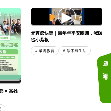
元宵節快樂｜願年年平安團圓，減碳
從小紮根
環境教育
淨零綠生活
訂閱電子報
 × 高雄
展