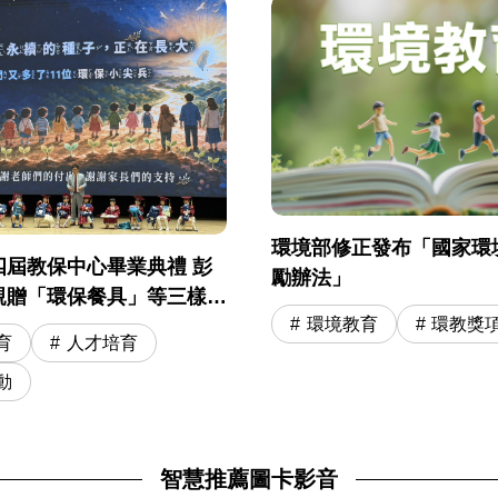
環境部修正發布「國家環
四屆教保中心畢業典禮 彭
勵辦法」
親贈「環保餐具」等三樣神
環境教育
環教獎
勵 11 位環保小尖兵開啟小
育
人才培育
程
動
智慧推薦圖卡影音