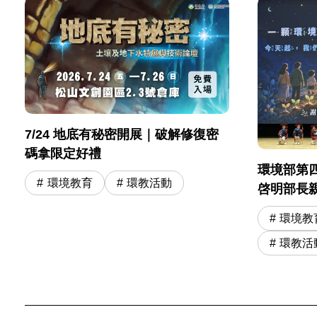
7/24 地底有秘密開展｜破解修復密
碼拿限定好禮
環境部第
環境教育
環教活動
啓明部長
奇寶物 勉
環境教
學冒險旅
環教活