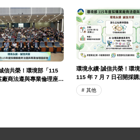
環境永續·誠信共榮！環
誠信共榮！環境部「115
115 年 7 月 7 日召開
案廠商法遵與專業倫理座談
與專業倫理座談會
落幕
其他