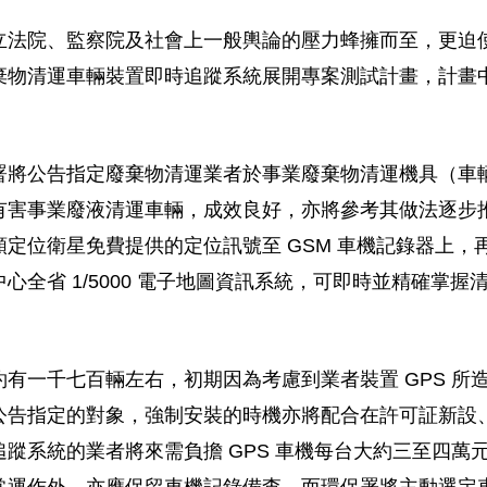
立法院、監察院及社會上一般輿論的壓力蜂擁而至，更迫
棄物清運車輛裝置即時追蹤系統展開專案測試計畫，計畫
署將公告指定廢棄物清運業者於事業廢棄物清運機具（車
有害事業廢液清運車輛，成效良好，亦將參考其做法逐步
定位衛星免費提供的定位訊號至 GSM 車機記錄器上，再
心全省 1/5000 電子地圖資訊系統，可即時並精確掌
有一千七百輛左右，初期因為考慮到業者裝置 GPS 所
公告指定的對象，強制安裝的時機亦將配合在許可証新設
蹤系統的業者將來需負擔 GPS 車機每台大約三至四萬