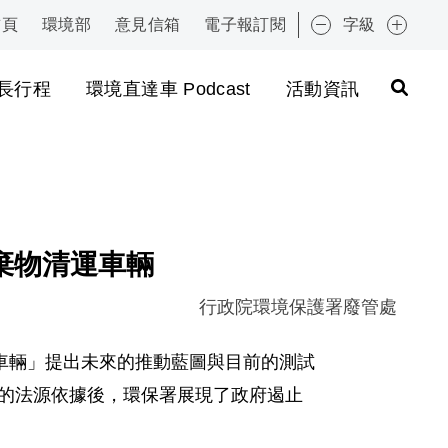
首頁
環境部
意見信箱
電子報訂閱
字級
:::
長行程
環境直達車 Podcast
活動資訊
棄物清運車輛
行政院環境保護署廢管處
清運車輛」提出未來的推動藍圖與目前的測試
系統的法源依據後，環保署展現了政府遏止