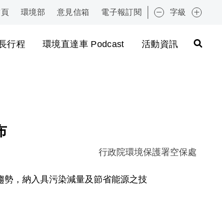
首頁
環境部
意見信箱
電子報訂閱
字級
:::
長行程
環境直達車 Podcast
活動資訊
布
行政院環境保護署空保處
趨勢，納入具污染減量及節省能源之技