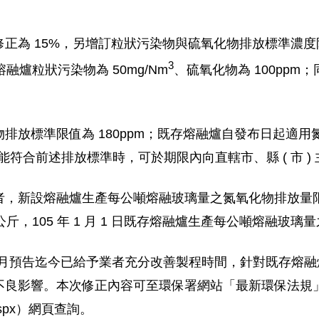
正為 15%，另增訂粒狀污染物與硫氧化物排放標準濃
3
熔融爐粒狀污染物為 50mg/Nm
、硫氧化物為 100pp
。
放標準限值為 180ppm；既存熔融爐自發布日起適用氮氧
（因故未能符合前述排放標準時，可於期限內向直轄市、縣 ( 市
，新設熔融爐生產每公噸熔融玻璃量之氮氧化物排放量限
斤，105 年 1 月 1 日既存熔融爐生產每公噸熔融玻璃
年 2 月預告迄今已給予業者充分改善製程時間，針對既存
不良影響。本次修正內容可至環保署網站「最新環保法規
dex.aspx）網頁查詢。