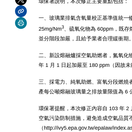
環保署說明，本次修正主要重點包括：
分享到 X
分享內容連結
一、玻璃業排氣含氧量校正基準值統一修
列印本頁
3
25mg/Nm
、硫氧化物為 60ppm，既存
並分階段加嚴，且給予業者合理緩衝期
二、新設熔融爐採空氣助燃者，氮氧化物排
年 1 月 1 日起加嚴至 180 ppm
三、採電力、純氧助燃、富氧分段燃燒者
產每公噸熔融玻璃量之排放量限值為 6 公
環保署提醒，本次修正內容自 103 
空氣污染防制措施，避免造成空氣品質
（http://ivy5.epa.gov.tw/epalaw/in