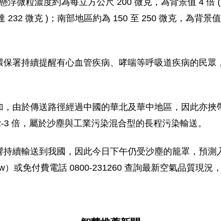
浮微粒濃度約為每立方公尺 200 微克，為背景值 4 倍 ( 
32 微克 )；南部地區約為 150 至 250 微克，為背景值 2
環保署持續提醒有心血管疾病、哮喘等呼吸道疾病的民眾
加，由於傳送路徑經過中國的華北及華中地區，因此亦挾
加 2-3 倍，屬於沙塵與工業污染混合型的長程污染輸送。
響持續輸送到我國，因此今日下午仍受沙塵的籠罩，預測
.tw）或免付費電話 0800-231260 查詢最新空氣品質