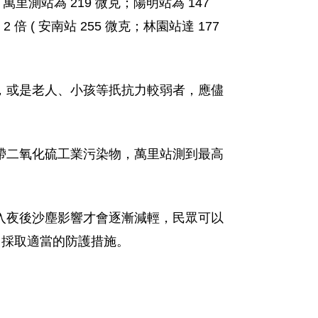
萬里測站為 219 微克；陽明站為 147
 倍 ( 安南站 255 微克；林園站達 177
，或是老人、小孩等扺抗力較弱者，應儘
帶二氧化硫工業污染物，萬里站測到最高
入夜後沙塵影響才會逐漸減輕，民眾可以
現況，採取適當的防護措施。