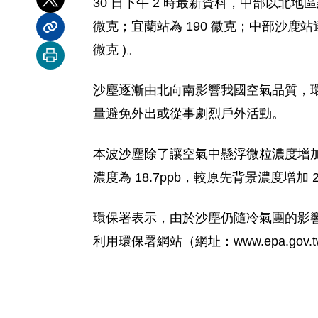
30 日下午 2 時最新資料，中部以北地區懸
分享到 X
微克；宜蘭站為 190 微克；中部沙鹿站達 2
分享內容連結
微克 )。
列印本頁
沙塵逐漸由北向南影響我國空氣品質，
量避免外出或從事劇烈戶外活動。
本波沙塵除了讓空氣中懸浮微粒濃度增
濃度為 18.7ppb，較原先背景濃度增
環保署表示，由於沙塵仍隨冷氣團的影
利用環保署網站（網址：www.epa.gov