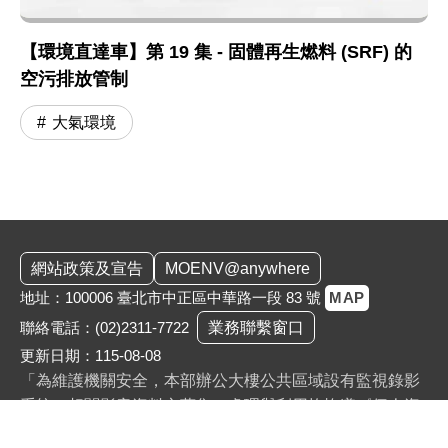
【環境直達車】第 19 集 - 固體再生燃料 (SRF) 的
空污排放管制
大氣環境
:::
網站政策及宣告
MOENV@anywhere
地址：100006 臺北市中正區中華路一段 83 號
MAP
聯絡電話：
(02)2311-7722
業務聯繫窗口
更新日期：115-08-08
「為維護機關安全，本部辦公大樓公共區域設有監視錄影
系統。相關影音資料之蒐集、處理與利用均恪遵《個人資
料保護法》，以保障您的個資與隱私。」