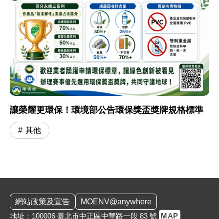
讓榮耀更環保！環境部公告環保獎盃獎牌規格標準
其他
:::
網站政策及宣告
MOENV@anywhere
地址：100006 臺北市中正區中華路一段 83 號
MAP