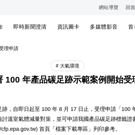
網站導覽
回
:::
布
即時新聞澄清
資訊圖卡
多媒體影音
首
始受理申請
大氣環境
署 100 年產品碳足跡示範案例開始受
自即日起至 100 年 8 月 17 日止，受理申請「1
檢討溫室氣體減量對策，並可申請我國產品碳足跡標籤證
cfp.epa.gov.tw) 首頁「檔案下載專區」列印參考。