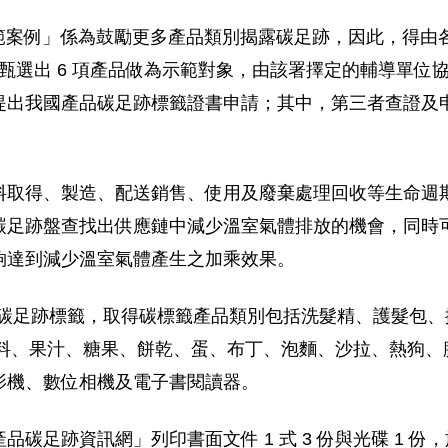
範案例」係為鼓勵更多產品類別揭露碳足跡，因此，得由各產
署將甄選出 6 項產品做為示範對象，由該署擇定的輔導單
提出我國產品碳足跡標籤證書申請；其中，第三者查證及
料取得、製造、配送銷售、使用及廢棄處理回收等生命週
碳足跡盤查找出供應鏈中減少溫室氣體排放的機會，同時
夠達到減少溫室氣體產生之加乘效果。
 件產品碳足跡標籤，取得碳標籤產品類別包括洗髮精、護髮
飲料、果汁、糖果、餅乾、蛋、布丁、泡麵、沙拉、熱狗
影機、數位相機及電子書閱讀器。
跡資訊網」列印書面文件 1 式 3 份與光碟 1 份，於 10