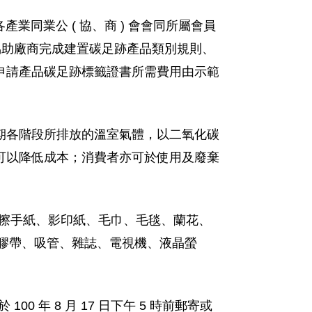
業同業公 ( 協、商 ) 會會同所屬會員
位協助廠商完成建置碳足跡產品類別規則、
申請產品碳足跡標籤證書所需費用由示範
期各階段所排放的溫室氣體，以二氧化碳
可以降低成本；消費者亦可於使用及廢棄
包、擦手紙、影印紙、毛巾、毛毯、蘭花、
、膠帶、吸管、雜誌、電視機、液晶螢
0 年 8 月 17 日下午 5 時前郵寄或