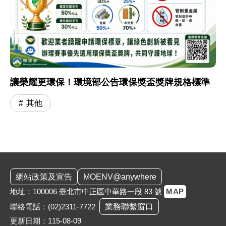
讓榮耀更環保！環境部公告環保獎盃獎牌規格標準
其他
:::
網站政策及宣告
MOENV@anywhere
地址：100006 臺北市中正區中華路一段 83 號
MAP
聯絡電話：
(02)2311-7722
業務聯繫窗口
更新日期：115-08-09