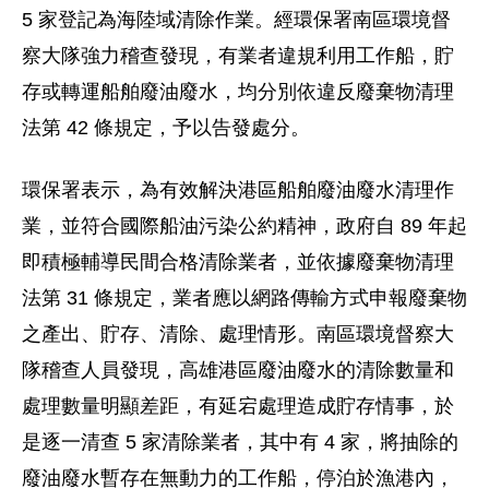
5 家登記為海陸域清除作業。經環保署南區環境督
察大隊強力稽查發現，有業者違規利用工作船，貯
存或轉運船舶廢油廢水，均分別依違反廢棄物清理
法第 42 條規定，予以告發處分。
環保署表示，為有效解決港區船舶廢油廢水清理作
業，並符合國際船油污染公約精神，政府自 89 年起
即積極輔導民間合格清除業者，並依據廢棄物清理
法第 31 條規定，業者應以網路傳輸方式申報廢棄物
之產出、貯存、清除、處理情形。南區環境督察大
隊稽查人員發現，高雄港區廢油廢水的清除數量和
處理數量明顯差距，有延宕處理造成貯存情事，於
是逐一清查 5 家清除業者，其中有 4 家，將抽除的
廢油廢水暫存在無動力的工作船，停泊於漁港內，