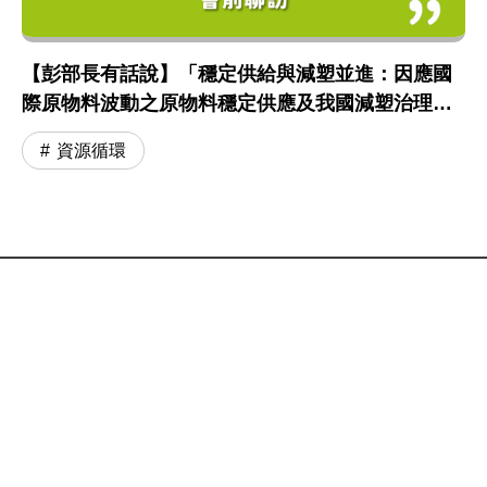
【彭部長有話說】「穩定供給與減塑並進：因應國
際原物料波動之原物料穩定供應及我國減塑治理進
程」專題報告 會前聯訪
資源循環
:::
網站政策及宣告
MOENV@anywhere
地址：100006 臺北市中正區中華路一段 83 號
MAP
聯絡電話：
(02)2311-7722
業務聯繫窗口
更新日期：115-08-07
「為維護機關安全，本部辦公大樓公共區域設有監視錄影
系統。相關影音資料之蒐集、處理與利用均恪遵《個人資
料保護法》，以保障您的個資與隱私。」