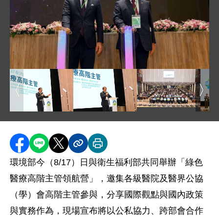
圖片說明：環境部彭啓明部長與衛生福利部邱泰源部長宣布
圖片說明：綠色醫療高
圖片說明：彭部長表示將以公私協力、跨部會合作推動，
圖片說明：邱部長表示透過永續獎項及標
圖片
分享至 Facebook
分享到 LINE
分享到 X
分享內容連結
列印本頁
環境部今（8/17）日與衛生福利部共同舉辦「綠色
醫療高階主管領航營」，邀集各級醫院及醫界公協
（學）會高階主管參與，分享國際觀點與國內政策
與實務作為，現場宣布將以公私協力、跨部會合作