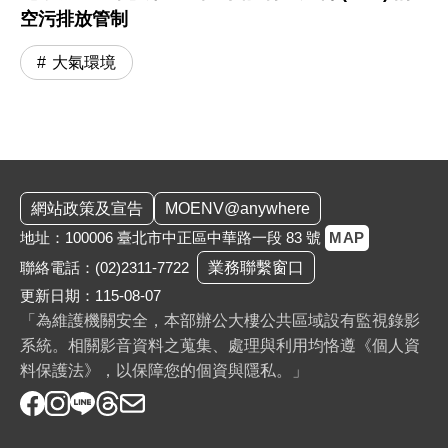
空污排放管制
大氣環境
:::
網站政策及宣告
MOENV@anywhere
地址：100006 臺北市中正區中華路一段 83 號
MAP
聯絡電話：
(02)2311-7722
業務聯繫窗口
更新日期：115-08-07
「為維護機關安全，本部辦公大樓公共區域設有監視錄影
系統。相關影音資料之蒐集、處理與利用均恪遵《個人資
料保護法》，以保障您的個資與隱私。」