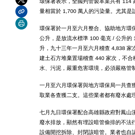
環保署表示，全國列管製革業共有 114 
分享到 X
量相當於 1,700 萬人的污染量。
分享內容連結
列印本頁
環保署於一月至六月整合、協助地方環保局執
公升，是放流水標準 100 毫克 / 公升的
升，九十三年一月至六月稽查 4,838 家次
建土石方堆棄置場稽查 440 家次，
水、污泥，嚴重危害環境，必須嚴格管
一月至六月環保署與地方環保局一共查
取業各查獲二支。這些業者都有廢水處
七月九日環保署配合高雄縣政府對鳳山
廢水排放，顯然有埋設暗管偷排的不法
設備開挖拆除、封閉該暗管。業者也自