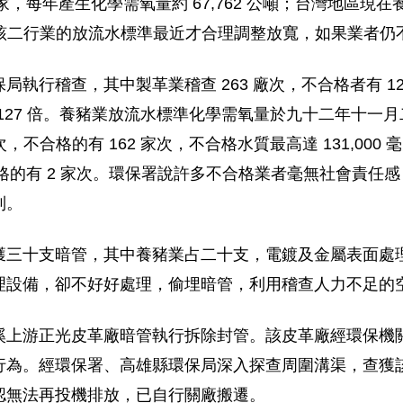
家，每年產生化學需氧量約 67,762 公噸；台灣地區現在
尤其是該二行業的放流水標準最近才合理調整放寬，如果業者
行稽查，其中製革業稽查 263 廠次，不合格者有 12 家次
 127 倍。養豬業放流水標準化學需氧量於九十二年十一月二十六
，不合格的有 162 家次，不合格水質最高達 131,000 毫
不合格的有 2 家次。環保署說許多不合格業者毫無社會責
制。
獲三十支暗管，其中養豬業占二十支，電鍍及金屬表面處
理設備，卻不好好處理，偷埋暗管，利用稽查人力不足的
溪上游正光皮革廠暗管執行拆除封管。該皮革廠經環保機
行為。經環保署、高雄縣環保局深入探查周圍溝渠，查獲
認無法再投機排放，已自行關廠搬遷。