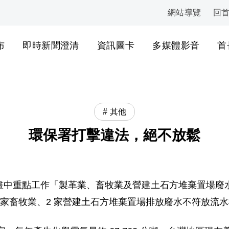
網站導覽
回
:::
布
即時新聞澄清
資訊圖卡
多媒體影音
首
其他
環保署打擊違法，絕不放鬆
畫中重點工作「製革業、畜牧業及營建土石方堆棄置場廢
2 家畜牧業、2 家營建土石方堆棄置場排放廢水不符放流水