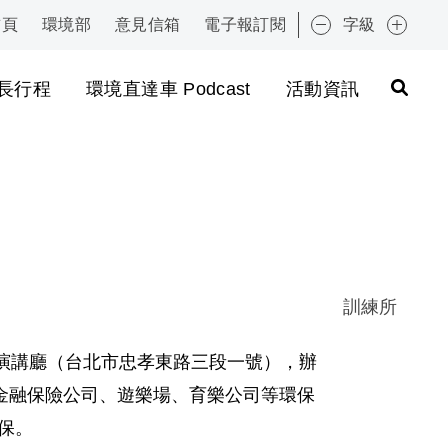
首頁
環境部
意見信箱
電子報訂閱
字級
:::
長行程
環境直達車 Podcast
活動資訊
訓練所
1 第二演講廳（台北市忠孝東路三段一號），辦
金融保險公司、遊樂場、育樂公司等環保
環保。