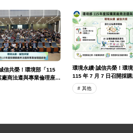
環境永續·誠信共榮！環
誠信共榮！環境部「115
115 年 7 月 7 日召開
案廠商法遵與專業倫理座談
與專業倫理座談會
落幕
其他