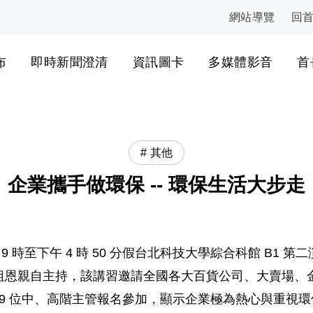
網站導覽
回
:::
布
即時新聞澄清
資訊圖卡
多媒體影音
首
其他
企業攜手做環保 -- 環保生活大步走
日上午 9 時至下午 4 時 50 分假台北科技大學綜合科館 B
祖恩親自主持，該講習邀請全國各大百貨公司、大賣場、
 79 位中、高階主管報名參加，顯示企業極為熱心與重視