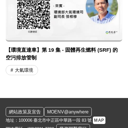
【環境直達車】第 19 集 - 固體再生燃料 (SRF) 的
空污排放管制
大氣環境
:::
網站政策及宣告
MOENV@anywhere
地址：100006 臺北市中正區中華路一段 83 號
MAP