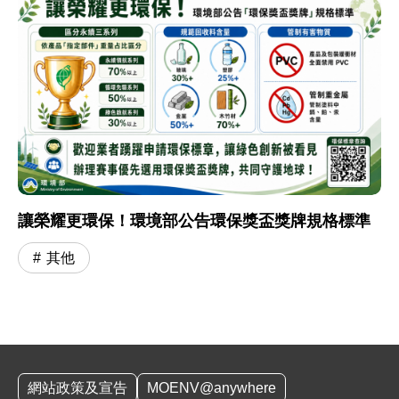
讓榮耀更環保！環境部公告環保獎盃獎牌規格標準
其他
:::
網站政策及宣告
MOENV@anywhere