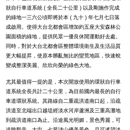
狀自行車道系統 ( 全長二十公里 ) 以及剛施作完成
的綠地一三六公頃即將於本 ( 九十 ) 年七月七日落
成啟用。使得大台北都會區增加約五座大安森林公
園面積的綠地，提供民眾一優良休閒運動好去處。
同時，對於大台北都會區整體環境衛生及生活品質
更大幅提昇，使原本髒亂無比的蠻荒地區，快速蛻
變成整潔美麗、欣欣向榮的綠色大地。
尤其最值得一提的是，本次開放使用的環狀自行車
道系統全長共計二十公里，為目前國內最長的自行
車道環狀系統。其路線自二重疏洪道南口起，沿疏
洪道至北端出口越堤經淡水河岸蘆洲及三重高灘地
到疏洪道南口為止。沿途風光明媚，景色秀麗，可
遠眺觀音、大屯、七星諸山優美景色，且可遙望淡