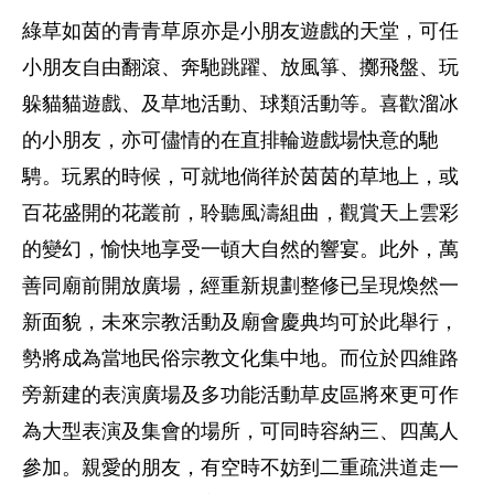
綠草如茵的青青草原亦是小朋友遊戲的天堂，可任
小朋友自由翻滾、奔馳跳躍、放風箏、擲飛盤、玩
躲貓貓遊戲、及草地活動、球類活動等。喜歡溜冰
的小朋友，亦可儘情的在直排輪遊戲場快意的馳
騁。玩累的時候，可就地倘徉於茵茵的草地上，或
百花盛開的花叢前，聆聽風濤組曲，觀賞天上雲彩
的變幻，愉快地享受一頓大自然的響宴。此外，萬
善同廟前開放廣場，經重新規劃整修已呈現煥然一
新面貌，未來宗教活動及廟會慶典均可於此舉行，
勢將成為當地民俗宗教文化集中地。而位於四維路
旁新建的表演廣場及多功能活動草皮區將來更可作
為大型表演及集會的場所，可同時容納三、四萬人
參加。親愛的朋友，有空時不妨到二重疏洪道走一