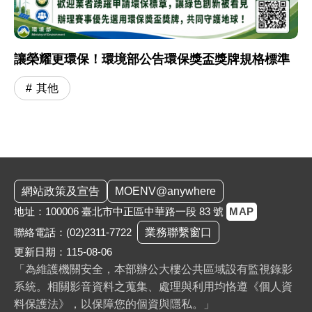
讓榮耀更環保！環境部公告環保獎盃獎牌規格標準
其他
:::
網站政策及宣告
MOENV@anywhere
地址：100006 臺北市中正區中華路一段 83 號
MAP
聯絡電話：
(02)2311-7722
業務聯繫窗口
更新日期：115-08-06
「為維護機關安全，本部辦公大樓公共區域設有監視錄影
系統。相關影音資料之蒐集、處理與利用均恪遵《個人資
料保護法》，以保障您的個資與隱私。」