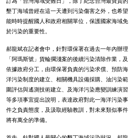
訂為「台灣海域受難日」，除了紀念台灣最寶貴的
墾丁海域曾經在這一天遭到污染傷害之外，也希望
能時時提醒國人和政府相關單位，保護國家海域免
於污染的重要性。
郝龍斌在記者會中，針對環保署在過去一年內辦理
「阿瑪斯號」貨輪擱淺案的後續污染清除作業，及
依據政府分工，由環保署負責的污染求償、預防海
洋污染制度的建立、相關機具設備採購、油污染範
圍評估與遙測技術建立、及海洋污染應變訓練演習
等多項事宜提出說明，表達政府對此一海洋污染事
件之負責態度，及汲取經驗教訓，對未來類似事件
將有萬全的準備。
首先，針對國人最關心的墾丁海域污染狀況，郝龍