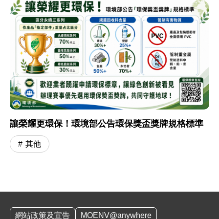
讓榮耀更環保！環境部公告環保獎盃獎牌規格標準
其他
:::
網站政策及宣告
MOENV@anywhere