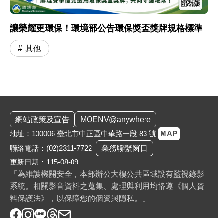
讓榮耀更環保！環境部公告環保獎盃獎牌規格標準
其他
:::
網站政策及宣告
MOENV@anywhere
地址：100006 臺北市中正區中華路一段 83 號
MAP
聯絡電話：
(02)2311-7722
業務聯繫窗口
更新日期：115-08-09
「為維護機關安全，本部辦公大樓公共區域設有監視錄影
系統。相關影音資料之蒐集、處理與利用均恪遵《個人資
料保護法》，以保障您的個資與隱私。」