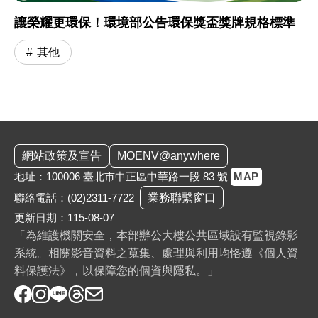
讓榮耀更環保！環境部公告環保獎盃獎牌規格標準
其他
:::
網站政策及宣告
MOENV@anywhere
地址：100006 臺北市中正區中華路一段 83 號
MAP
聯絡電話：
(02)2311-7722
業務聯繫窗口
更新日期：115-08-07
「為維護機關安全，本部辦公大樓公共區域設有監視錄影
系統。相關影音資料之蒐集、處理與利用均恪遵《個人資
料保護法》，以保障您的個資與隱私。」