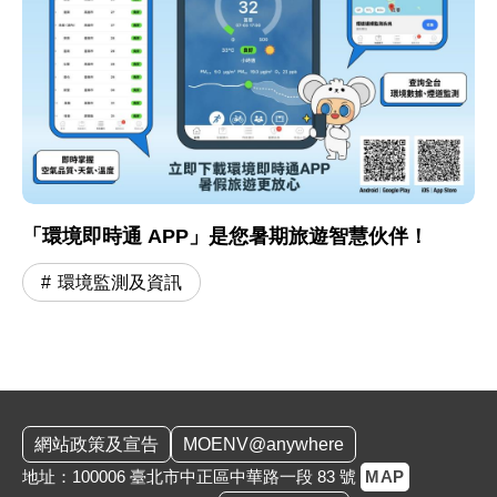
「環境即時通 APP」是您暑期旅遊智慧伙伴！
環境監測及資訊
:::
網站政策及宣告
MOENV@anywhere
地址：100006 臺北市中正區中華路一段 83 號
MAP