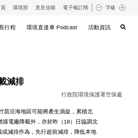
首頁
環境部
意見信箱
電子報訂閱
字級
:::
長行程
環境直達車 Podcast
活動資訊
載減排
行政院環境保護署空保處
桃竹苗沿海地區可能將產生渦旋，累積北
煤電廠降載外，亦於昨（18）日協調北
的降載或減排作為，先行超前減排，降低本地