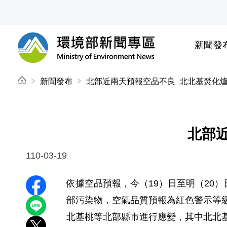
前往中央內容區塊
新聞發
環境部新聞專區
:::
新聞發布
北部近兩天預報空品不良 北北基焚化
北部
110-03-19
依據空品預報，今（19）日至明（20
分享至 Facebook
部污染物，空氣品質預報為紅色警示等
分享到 LINE
北基桃等北部縣市進行應變，其中北北基轄