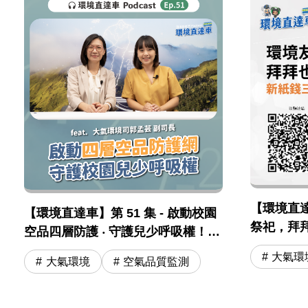
【環境直達車
【環境直達車】第 51 集 - 啟動校園
祭祀，拜
空品四層防護 ‧ 守護兒少呼吸權！
三燒」及
feat. 大氣司 郭孟芸副司長
大氣環
大氣環境
空氣品質監測