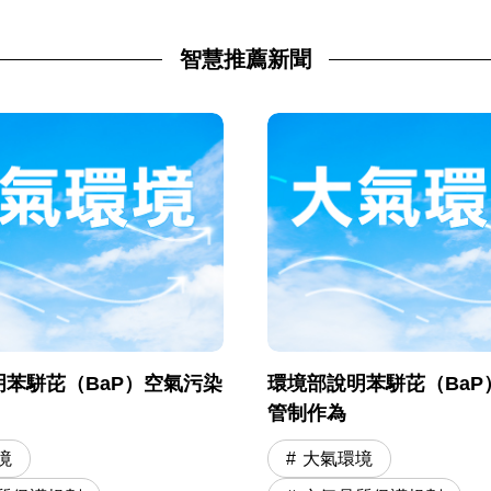
智慧推薦新聞
苯駢芘（BaP）空氣污染
環境部說明苯駢芘（BaP
管制作為
境
大氣環境