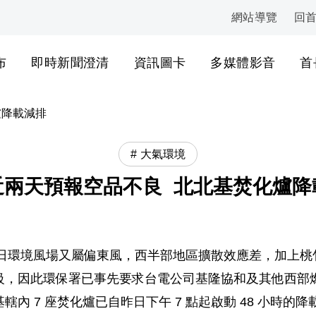
網站導覽
回
:::
布
即時新聞澄清
資訊圖卡
多媒體影音
首
爐降載減排
大氣環境
近兩天預報空品不良 北北基焚化爐降
）日環境風場又屬偏東風，西半部地區擴散效應差，加上
級，因此環保署已事先要求台電公司基隆協和及其他西部燃
內 7 座焚化爐已自昨日下午 7 點起啟動 48 小時