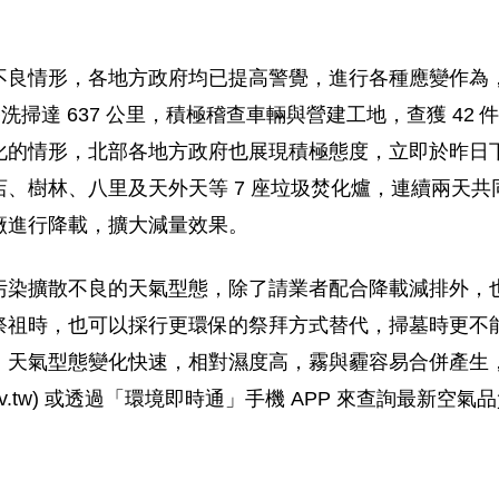
形，各地方政府均已提高警覺，進行各種應變作為，統計 3 
洗掃達 637 公里，積極稽查車輛與營建工地，查獲 42 
化的情形，北部各地方政府也展現積極態度，立即於昨日下
、樹林、八里及天外天等 7 座垃圾焚化爐，連續兩天共同
廠進行降載，擴大減量效果。
污染擴散不良的天氣型態，除了請業者配合降載減排外，
祭祖時，也可以採行更環保的祭拜方式替代，掃墓時更不
，天氣型態變化快速，相對濕度高，霧與霾容易合併產生
.epa.gov.tw) 或透過「環境即時通」手機 APP 來查