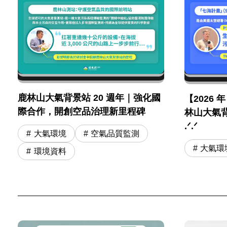
鹿林山大氣背景站 20 週年｜強化國
【2026 
際合作，開創空品治理新里程碑
林山大氣背
.ᐟ.ᐟ
大氣環境
空氣品質監測
大氣環
環境資料