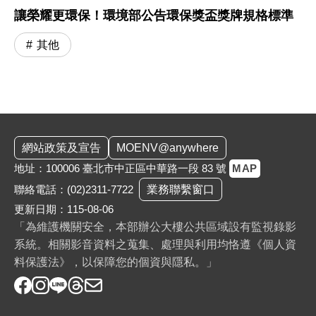
讓榮耀更環保！環境部公告環保獎盃獎牌規格標準
其他
:::
網站政策及宣告
MOENV@anywhere
地址：100006 臺北市中正區中華路一段 83 號
MAP
聯絡電話：
(02)2311-7722
業務聯繫窗口
更新日期：115-08-06
「為維護機關安全，本部辦公大樓公共區域設有監視錄影
系統。相關影音資料之蒐集、處理與利用均恪遵《個人資
料保護法》，以保障您的個資與隱私。」