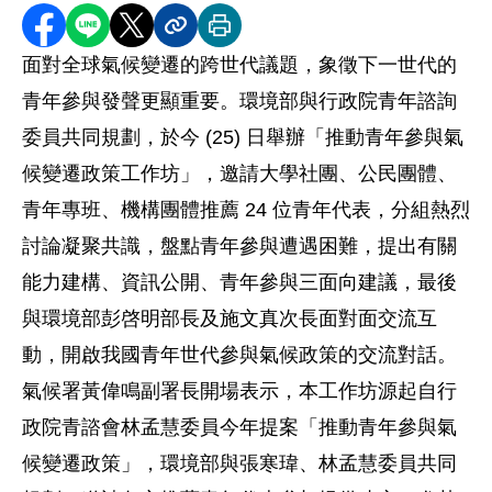
分享至 Facebook
分享到 LINE
分享到 X
分享內容連結
列印本頁
面對全球氣候變遷的跨世代議題，象徵下一世代的
青年參與發聲更顯重要。環境部與行政院青年諮詢
委員共同規劃，於今 (25) 日舉辦「推動青年參與氣
候變遷政策工作坊」，邀請大學社團、公民團體、
青年專班、機構團體推薦 24 位青年代表，分組熱烈
討論凝聚共識，盤點青年參與遭遇困難，提出有關
能力建構、資訊公開、青年參與三面向建議，最後
與環境部彭啓明部長及施文真次長面對面交流互
動，開啟我國青年世代參與氣候政策的交流對話。
氣候署黃偉鳴副署長開場表示，本工作坊源起自行
政院青諮會林孟慧委員今年提案「推動青年參與氣
候變遷政策」，環境部與張寒瑋、林孟慧委員共同