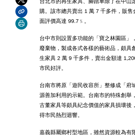
台北市的再生家具、腳踏車除了在中山
分享到 X
購。該市總共賣出 1 萬 7 千多件，
分享內容連結
面評價高達 99.7﹪。
列印本頁
台中市則設置多功能的「寶之林園區」
廢棄物，製成各式各樣的藝術品，頗具創
生家具 2 萬 9 千多件，賣出金額達
市民好評。
台南市將原「遊民收容所」整修成「府
源善加利用的示範。台南市的特殊創舉
古董家具等頗具紀念價值的家具損壞後
得市民熱烈迴響。
嘉義縣屬鄉村型地區，雖然資源較為有