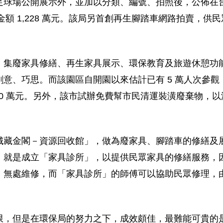
足球場公開展示外，並加以分類、編號、拍照後，公佈在
販售金額 1,228 萬元。該局另首創再生腳踏車網路拍賣，
，集廢家具修繕、再生家具展示、環保教育及旅遊休憩功
意、巧思。而該園區自開園以來估計已有 5 萬人次參
 1,200 萬元。另外，該市試辦免費幫市民清運裝潢廢棄物
城藏金閣－資源回收館」，做為廢家具、腳踏車的修繕及
，就是成立「家具診所」，以提供民眾家具的修繕服務，
，無處維修，而「家具診所」的師傅可以協助民眾修理，
限，但是在環保局的努力之下，成效頗佳，最難能可貴的