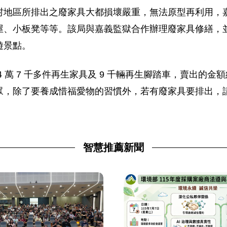
村地區所排出之廢家具大都損壞嚴重，無法原型再利用，
屋、小板凳等等。該局與嘉義監獄合作辦理廢家具修繕，
遊景點。
萬 7 千多件再生家具及 9 千輛再生腳踏車，賣出的金額約
眾，除了要養成惜福愛物的習慣外，若有廢家具要排出，
智慧推薦新聞