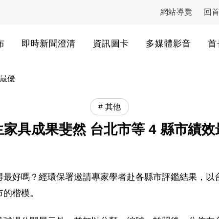
網站導覽
回
:::
布
即時新聞澄清
資訊圖卡
多媒體影音
首
效最優
其他
生家具成果斐然 台北市等 4 縣市績效
最好嗎？經環保署邀請專家學者赴各縣市評鑑結果，以台
市的楷模。