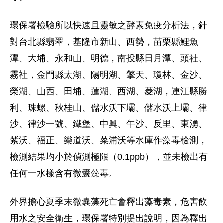
環保署檢驗所以快速且靈敏之酵素免疫分析法，針
對台北縣翡翠，基隆市新山、西勢，苗栗縣鯉魚
潭、大埔、永和山、明德，南投縣日月潭、頭社、
霧社，金門縣太湖、陽明湖、擎天、瓊林、金沙、
榮湖、山西、田埔、蓮湖、西湖、菱湖，連江縣勝
利、珠螺、秋桂山、儲水沃下壩、儲水沃上壩、律
沙、律沙一號、鐵堡、中興、午沙、反里、東湧、
紫沃、福正、樂道沃、菜浦沃等水庫作藻毒檢測，
檢測結果均小於偵測極限（0.1ppb），並未檢出有
任何一水樣含有微囊藻毒。
外界擔心夏季末微囊藻死亡會釋出藻毒素，危害飲
用水之安全衛生，環保署特別提出說明，因為釋出