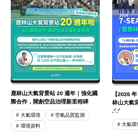
鹿林山大氣背景站 20 週年｜強化國
【2026 
際合作，開創空品治理新里程碑
林山大氣背
.ᐟ.ᐟ
大氣環境
空氣品質監測
大氣環
環境資料