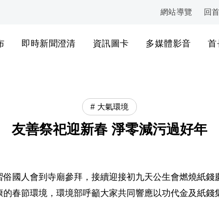
網站導覽
回
:::
布
即時新聞澄清
資訊圖卡
多媒體影音
首
大氣環境
友善祭祀迎新春 淨零減污過好年
習俗國人會到寺廟參拜，接續迎接初九天公生會燃燒紙錢
康的春節環境，環境部呼籲大家共同響應以功代金及紙錢