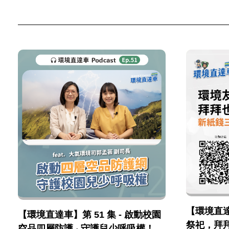
【環境直達車
【環境直達車】第 51 集 - 啟動校園
祭祀，拜
空品四層防護 ‧ 守護兒少呼吸權！