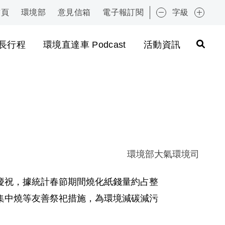
首頁
環境部
意見信箱
電子報訂閱
字級
:::
長行程
環境直達車 Podcast
活動資訊
環境部大氣環境司
慶祝，據統計春節期間燒化紙錢量約占整
集中燒等友善祭祀措施，為環境減碳減污