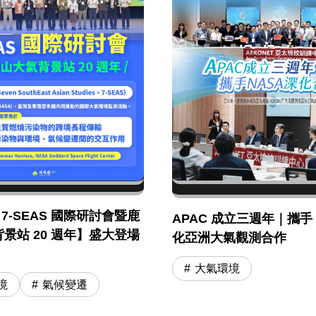
年 7-SEAS 國際研討會暨鹿
APAC 成立三週年｜攜手 
景站 20 週年】盛大登場
化亞洲大氣觀測合作
大氣環境
境
氣候變遷