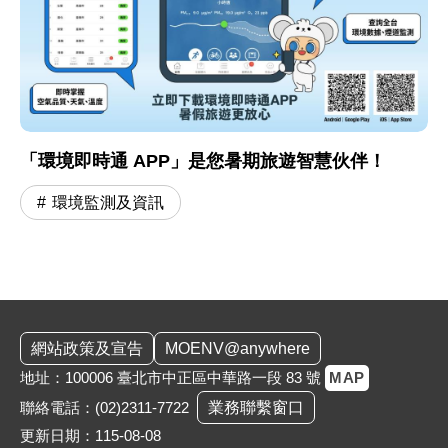
「環境即時通 APP」是您暑期旅遊智慧伙伴！
環境監測及資訊
:::
網站政策及宣告
MOENV@anywhere
地址：100006 臺北市中正區中華路一段 83 號
MAP
聯絡電話：
(02)2311-7722
業務聯繫窗口
更新日期：115-08-08