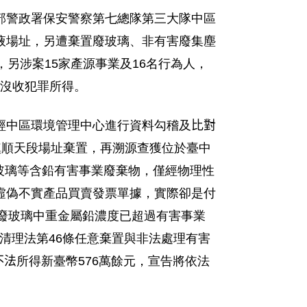
部警政署保安警察第七總隊第三大隊中區
液場址
，
另遭棄置廢玻璃、非有害廢集塵
，另涉案
15
家產源事業及
16
名行為人，
沒收犯罪所得。
經中區環境管理中心進行資料勾稽及
比對
鎮順天段場址棄置，再溯源查獲位於臺中
玻璃等含鉛有害事業廢棄物，僅經物理性
虛偽不實產品買賣發票單據，實際卻是付
廢玻璃中重金屬鉛濃度已超過有害事業
清理法第
46
條任意棄置與非法處理有害
不法
所得新臺幣
576
萬餘元，宣告將依法