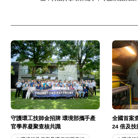
守護環工技師金招牌 環境部攜手產
全國首案
官學界凝聚查核共識
24 倍及
師遭起訴