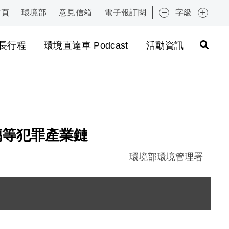
首頁
環境部
意見信箱
電子報訂閱
字級
:::
長行程
環境直達車 Podcast
活動資訊
璃等犯罪產業鏈
環境部環境管理署
圖片說明：環管署中區中心督察人員採集遭棄置廢玻璃送
圖片說明：苑裡鎮順天段場址遭棄置廢玻璃情形 .jpg
圖片說明：有害廢酸洗液與廢玻璃、廢集塵灰及廢塑膠混