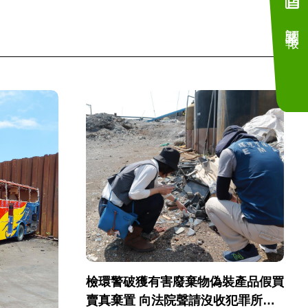
訂閱電子報
檢環警破獲有害廢棄物偽裝產品假買
賣真棄置 向法院聲請沒收犯罪所得