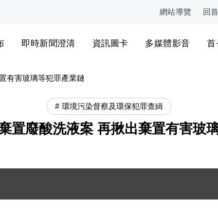
網站導覽
回
:::
布
即時新聞澄清
資訊圖卡
多媒體影音
首
棄置有害玻璃等犯罪產業鏈
環境污染督察及環保犯罪查緝
棄置廢酸洗液案 再揪出棄置有害玻
員會同檢察官現場勘驗 .jpg