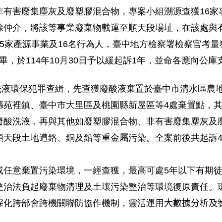
非有害廢集塵灰及廢塑膠混合物，專案小組溯源查獲
16
家
除仲介，將該等事業廢棄物載運至順天段場址，在該處與
5
家產源事業及
16
名行為人，臺中地方檢察署檢察官考量
畢，於
114
年
10
月
30
日予以緩起訴
1
年，並命各應向公庫
洗液環保犯罪查緝，先查獲廢酸液棄置於臺中市清水區農
縣苑裡鎮、臺中市大里區及桃園縣新屋區等
4
處棄置點，
廢酸洗液，再與其他如廢塑膠混合物、非有害廢集塵灰及
順天段土地遭鉻、銅及鉛等重金屬污染。全案前後共起訴
或任意棄置污染環境，一經查獲，最高可處
5
年以下有期
整治法負起廢棄物清理及土壤污染整治等環境復原責任。
深化跨部會跨機關聯防協作機制，靈活運用
大數據分析及
。