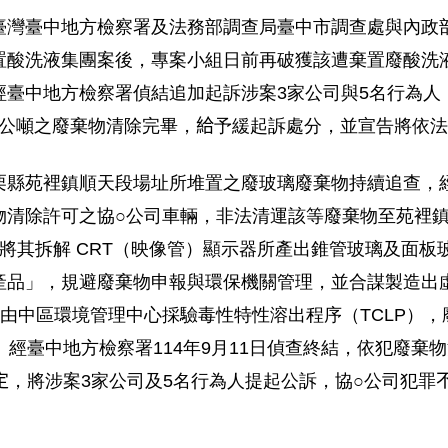
臺灣臺中地方檢察署及法務部調查局臺中市調查處與內政
置酸洗液集團案後，專案小組日前再破獲該遭棄置廢酸洗
經臺中地方檢察署偵結追加起訴涉案
3
家公司與
5
名行為人
公噸之廢棄物清除完畢，
給
予緩起訴處分，並宣告將依法
栗縣苑裡鎮順天段場址所堆置之廢玻璃廢棄物持續追查，
物清除許可之協
○
公司車輛，非法清運該等廢棄物至苑裡
將其拆解
CRT
（映像管）顯示器所產出錐管玻璃及面板
產品」，規避廢棄物申報與環保機關管理，並合謀製造出
由中區環境管理中心採驗毒性特性溶出程序（
TCLP
），
。經臺中地方檢察署
114
年
9
月
11
日偵查終結，依犯廢棄物
定
，將涉案
3
家公司及
5
名行為人提起公訴，協
○
公司犯罪