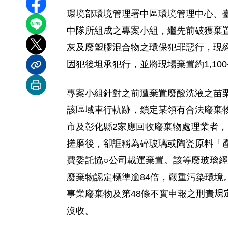
分享至 Facebook
環境部環境管理署中區環境管理中心、
分享到 LINE
中隊所組成之專案小組，繼先前破獲棄
灰及廢塑膠混合物之環保犯罪惡行，現
分享到 X
因
犯後坦承犯行，並將現場棄置約
1,100
分享內容連結
列印本頁
專案小組
針對之前遭棄置廢酸洗液之苗
該區域車行軌跡，鎖定某領有合法廢棄
市及彰化縣
2
家應回收廢棄物處理業者，
搓磨後，卻誆稱為碎玻璃或陶瓷原料「
費委託協
○
公司載運棄置。該等廢玻璃經
廢棄物認定標準逾
84
倍，嚴重污染環境
事業廢棄物及第
48
條不實申報之
刑
責
規
沒收。