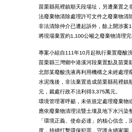
苗栗縣苑裡鎮順天段場址
，
另遭棄置之
法廢棄物清除處理許可文件之廢棄物清
非法清除仲介已遭起訴外，餘上開涉案
1
將現場棄置約
1,100
公噸之廢棄物清理完
專案小組自
111
年
10
月起執行棄置廢酸
苗栗縣三灣鄉中港溪河段棄置點及苗栗
北部某廢酸洗液再利用機構之未經處理
水泥塊後，非法棄置造成苗栗縣苑裡鎮
元，裁處行政不法利得
3,375
萬元。
環境管理署呼籲，未依規定處理廢棄物
應依廢棄物清理法暨土壤及地下水污染
「環境正義、使命必達」的核心信念，
度，持續打擊環保犯罪，守護永續家園