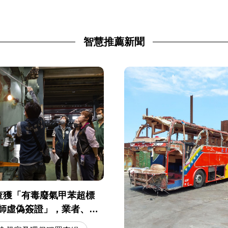
智慧推薦新聞
查獲「有毒廢氣甲苯超標
技師虛偽簽證」，業者、技