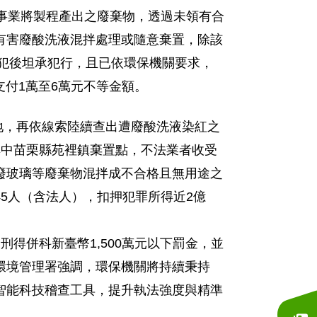
事業將製程產出之廢棄物，透過未領有合
有害廢酸洗液混拌處理或隨意棄置，除該
犯後坦承犯行，且已依環保機關要求，
支付
1
萬至
6
萬元不等金額。
地，再依線索陸續查出遭廢酸洗液染紅之
其中苗栗縣苑裡鎮棄置點，不法業者收受
廢玻璃等廢棄物混拌成不合格且無用途之
45
人（含法人），扣押犯罪所得近
2
億
徒刑得併科新臺幣
1,500
萬元以下罰金，並
環境管理署強調，環保機關將持續秉持
智能科技稽查工具，提升執法強度與精準