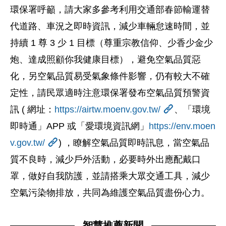
環保署呼籲，請大家多參考利用交通部春節輸運替
代道路、車況之即時資訊，減少車輛怠速時間，並
持續 1 尊 3 少 1 目標（尊重宗教信仰、少香少金少
炮、達成照顧你我健康目標），避免空氣品質惡
化，另空氣品質易受氣象條件影響，仍有較大不確
定性，請民眾適時注意環保署發布空氣品質預警資
訊 ( 網址：
https://airtw.moenv.gov.tw/
、「環境
即時通」APP 或「愛環境資訊網」
https://env.moen
v.gov.tw/
) ，瞭解空氣品質即時訊息，當空氣品
質不良時，減少戶外活動，必要時外出應配戴口
罩，做好自我防護，並請搭乘大眾交通工具，減少
空氣污染物排放，共同為維護空氣品質盡份心力。
智慧推薦新聞