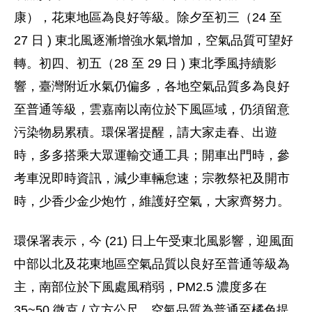
康），花東地區為良好等級。除夕至初三（24 至
27 日 ) 東北風逐漸增強水氣增加，空氣品質可望好
轉。初四、初五（28 至 29 日 ) 東北季風持續影
響，臺灣附近水氣仍偏多，各地空氣品質多為良好
至普通等級，雲嘉南以南位於下風區域，仍須留意
污染物易累積。環保署提醒，請大家走春、出遊
時，多多搭乘大眾運輸交通工具；開車出門時，參
考車況即時資訊，減少車輛怠速；宗教祭祀及開市
時，少香少金少炮竹，維護好空氣，大家齊努力。
環保署表示，今 (21) 日上午受東北風影響，迎風面
中部以北及花東地區空氣品質以良好至普通等級為
主，南部位於下風處風稍弱，PM2.5 濃度多在
35~50 微克 / 立方公尺，空氣品質為普通至橘色提