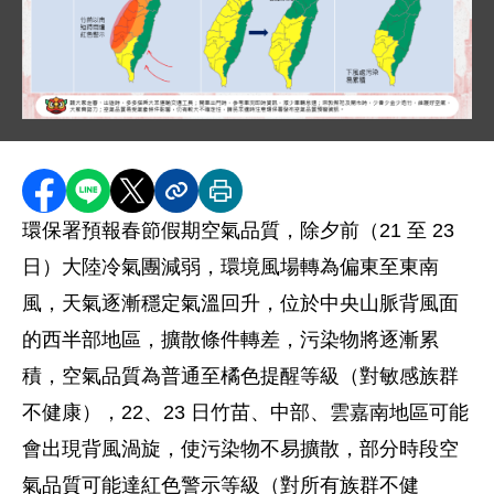
圖片說明：109 新春空品圖卡 .
"本圖表為 109 年 1 月 21 日發布的春節空氣品質
1. 1/22 至 1/23：受高壓迴流影響，西半部風
2. 1/24 至 1/27：東北風增強，竹苗以北擴散
分享至 Facebook
分享到 LINE
分享到 X
分享內容連結
列印本頁
3. 1/28 至 1/29：東北風持續影響，空品多為良
環保署預報春節假期空氣品質，除夕前（21 至 23
圖表下方附有呼籲民眾多搭乘大眾運輸、減少車輛怠速
日）大陸冷氣團減弱，環境風場轉為偏東至東南
風，天氣逐漸穩定氣溫回升，位於中央山脈背風面
的西半部地區，擴散條件轉差，污染物將逐漸累
積，空氣品質為普通至橘色提醒等級（對敏感族群
不健康），22、23 日竹苗、中部、雲嘉南地區可能
會出現背風渦旋，使污染物不易擴散，部分時段空
氣品質可能達紅色警示等級（對所有族群不健