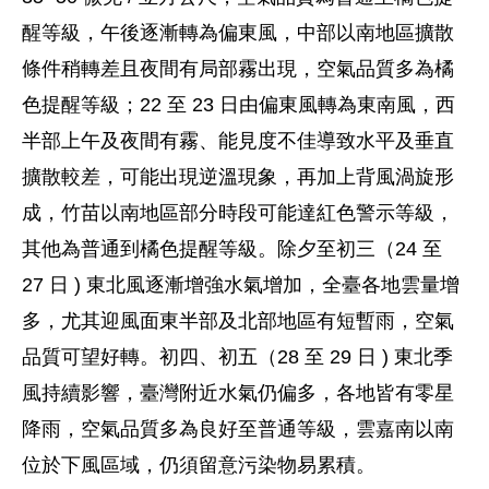
醒等級，午後逐漸轉為偏東風，中部以南地區擴散
條件稍轉差且夜間有局部霧出現，空氣品質多為橘
色提醒等級；22 至 23 日由偏東風轉為東南風，西
半部上午及夜間有霧、能見度不佳導致水平及垂直
擴散較差，可能出現逆溫現象，再加上背風渦旋形
成，竹苗以南地區部分時段可能達紅色警示等級，
其他為普通到橘色提醒等級。除夕至初三（24 至
27 日 ) 東北風逐漸增強水氣增加，全臺各地雲量增
多，尤其迎風面東半部及北部地區有短暫雨，空氣
品質可望好轉。初四、初五（28 至 29 日 ) 東北季
風持續影響，臺灣附近水氣仍偏多，各地皆有零星
降雨，空氣品質多為良好至普通等級，雲嘉南以南
位於下風區域，仍須留意污染物易累積。