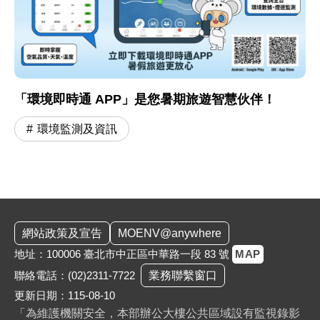
「環境即時通 APP」是您暑期旅遊智慧伙伴！
環境監測及資訊
:::
網站政策及宣告
MOENV@anywhere
地址：100006 臺北市中正區中華路一段 83 號
MAP
聯絡電話：
(02)2311-7722
業務聯繫窗口
更新日期：115-08-10
「為維護機關安全，本部辦公大樓公共區域設有監視錄影