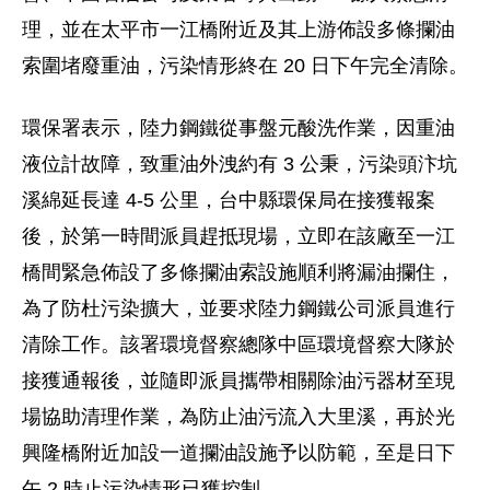
理，並在太平市一江橋附近及其上游佈設多條攔油
索圍堵廢重油，污染情形終在 20 日下午完全清除。
環保署表示，陸力鋼鐵從事盤元酸洗作業，因重油
液位計故障，致重油外洩約有 3 公秉，污染頭汴坑
溪綿延長達 4-5 公里，台中縣環保局在接獲報案
後，於第一時間派員趕抵現場，立即在該廠至一江
橋間緊急佈設了多條攔油索設施順利將漏油攔住，
為了防杜污染擴大，並要求陸力鋼鐵公司派員進行
清除工作。該署環境督察總隊中區環境督察大隊於
接獲通報後，並隨即派員攜帶相關除油污器材至現
場協助清理作業，為防止油污流入大里溪，再於光
興隆橋附近加設一道攔油設施予以防範，至是日下
午 2 時止污染情形已獲控制。