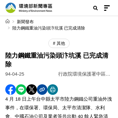
前往中央內容區塊
環境部新聞專區
:::
新聞發布
陸力鋼鐵重油污染頭汴坑溪 已完成清除
其他
陸力鋼鐵重油污染頭汴坑溪 已完成清
除
94-04-25
行政院環境保護署中區督察大隊
分享至 Facebook
分享到 LINE
分享到 X
分享內容連結
列印本頁
4 月 18 日上午台中縣太平市陸力鋼鐵公司重油外洩
事件，在環保署、環保局、太平市清潔隊、水利
會、中國石油公司及業者等共出動 40 餘人緊急清