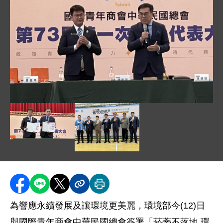
圖片說明：簽署儀式環境部彭部長啓明_右_致詞 .jpeg
圖片說明：彭部長_右_與青商會簽署備忘錄 .jpg
圖片說明：彭部長_右 3_及顏署長_右 
分享至 Facebook
分享到 LINE
分享到 X
分享內容連結
列印本頁
為響應永續發展及讓環境更美麗，環境部今
(12)
日
與國際青年商會中華民國總會簽署「菸蒂不落地
環