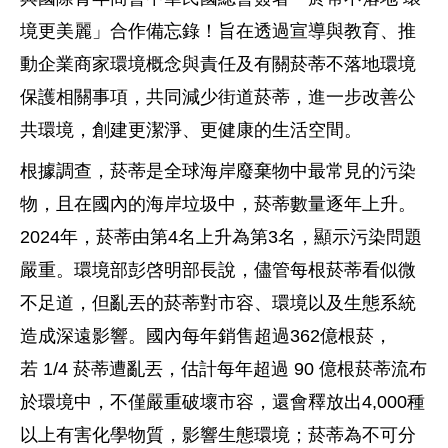
境更美麗」合作備忘錄
！
旨在透過宣導與教育、推
動企業商家環境概念與責任及有關菸蒂不落地環境
保護相關事項，共同減少街道菸蒂，進一步改善公
共環境，創建更潔淨、更健康的生活空間。
根據調查，菸蒂是全球海岸廢棄物中最常見的污染
物，且在國內的海岸垃圾中，菸蒂數量逐年上升。
2024
年，菸蒂由第
4
名上升為第
3
名，顯示污染問題
嚴重。環境部彭啓明部長說，儘管每根菸蒂看似微
不足道，但亂丟的菸蒂對市容、環境以及生態系統
造成深遠影響。國內每年銷售超過
362
億根菸，
若
1/4
菸蒂遭亂丟，估計每年超過
90
億根菸蒂流布
於環境中，不僅嚴重破壞市容，還會釋放出
4,000
種
以上有害化學物質，影響生態環境；菸蒂為不可分