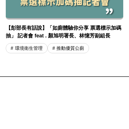
【彭部長有話說】「如廁體驗你分享 票選標示加碼
抽」 記者會 feat . 顏旭明署長、林憶芳副組長
環境衛生管理
推動優質公廁
:::
網站政策及宣告
MOENV@anywhere
地址：100006 臺北市中正區中華路一段 83 號
MAP
聯絡電話：
(02)2311-7722
業務聯繫窗口
更新日期：115-08-07
「為維護機關安全，本部辦公大樓公共區域設有監視錄影