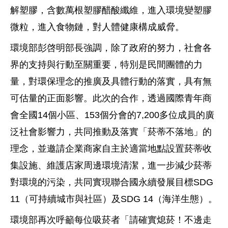
解塑膠，含數萬根塑膠醋酸纖維，進入環境變塑膠
微粒，進入食物鏈，對人體健康構成威脅。
環境部彭啓明部長強調，除了政府的努力，社會各
界的支持與行動至關重要，特別是民間團體的力
量，對環保理念的推廣及具體行動的落實，具有無
可估量的正面影響。此次的合作，透過國際青年商
會全國
14
個小區、
153
個分會的
7,200
多位成員的廣
泛社會影響力，共同推動及落實「菸蒂不落地」的
理念，並邀請企業商家自主於適當地點設置菸蒂收
集設施、維護店家周邊環境清潔，進一步減少菸蒂
對環境的污染，共同實現聯合國永續發展目標
SDG
11
（可持續城市與社區）及
SDG 14
（海洋生態）。
環境部再次呼籲每位吸菸者「請確實熄菸！不邊走