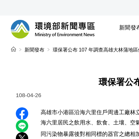
前往中央內容區塊
新聞發
環境部新聞專區
:::
新聞發布
環保署公布 107 年調查高雄大林蒲地
環保署公布
108-04-26
高雄市小港區沿海六里住戶周邊工廠林立
分享至 Facebook
海六里居民之飲用水、飲食、土壤、空氣
分享到 LINE
同污染物暴露後對相同標的器官之總相加