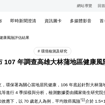
網站導覽
回
:::
布
即時新聞澄清
資訊圖卡
多媒體影音
首
區健康風險評估結果
環境檢測及研究
 107 年調查高雄大林蒲地區健康
，環保署為關心當地居民健康，106 年底起針對大林
等進行 4 季採樣與分析，檢測數據委由國家衛生研究
*註
效應下，以 70 歲老人為例，平均致癌風險
介於 1.5×