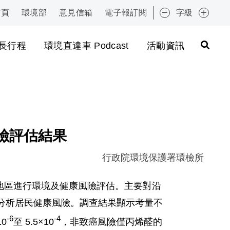
首頁
環境部
意見信箱
電子報訂閱
字級
:::
長行程
環境直達車 Podcast
活動資訊
風險評估結果
行政院環境保護署環檢所
蒲地區進行環境及健康風險評估。主要對沿
院分析居民健康風險。調查結果顯示考量不
-6
-4
10
至 5.5×10
，非致癌風險僅丙烯醛的