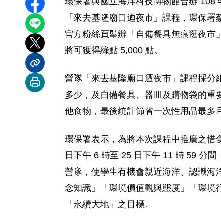
環保署與國立海洋科技博物館合辦 108 年
分享至 Facebook
「來去基隆廟口迺夜市」課程，環保署蔡鴻
分享到 LINE
官方粉絲頁舉辦「自備餐具無痕逛夜市」活動
分享到 X
將可獲得綠點 5,000 點。
分享內容連結
營隊「來去基隆廟口迺夜市」課程採分
列印本頁
多少，及自備餐具、器皿及購物袋的重
他食物，最後統計節省一次性用品最多
環保署表示，為將本次課程中推廣之惜食
日下午 6 時至 25 日下午 11 時
營隊，使學生有機會親近海洋、認識海
念知識」「環境價值觀與態度」「環境
「永續大地」之目標。