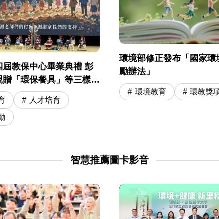
環境部修正發布「國家環
四屆教保中心畢業典禮 彭
勵辦法」
親贈「環保餐具」等三樣神
環境教育
環教獎
勵 11 位環保小尖兵開啟小
育
人才培育
程
動
智慧推薦圖卡影音