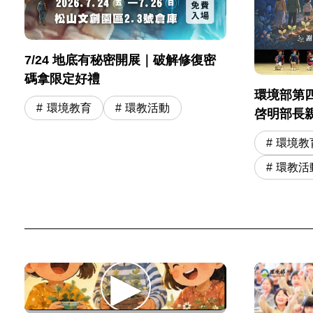
7/24 地底有秘密開展｜破解修復密
碼拿限定好禮
環境部第
環境教育
環教活動
啓明部長
奇寶物 勉
環境教
學冒險旅
環教活