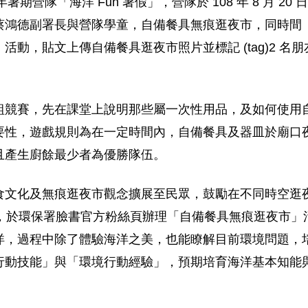
暑期營隊「海洋 Fun 暑假」，營隊於 108 年 8 月 2
德副署長與營隊學童，自備餐具無痕逛夜市，同時間（8 月
，貼文上傳自備餐具逛夜市照片並標記 (tag)2 名朋友
組競賽，先在課堂上說明那些屬一次性用品，及如何使用
要性，遊戲規則為在一定時間內，自備餐具及器皿於廟口
且產生廚餘最少者為優勝隊伍。
文化及無痕逛夜市觀念擴展至民眾，鼓勵在不同時空逛夜市的
 59 分間，於環保署臉書官方粉絲頁辦理「自備餐具無痕逛
洋，過程中除了體驗海洋之美，也能瞭解目前環境問題，
行動技能」與「環境行動經驗」，預期培育海洋基本知能