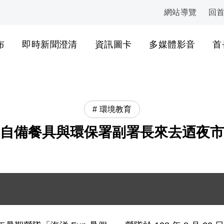
網站導覽
回
:::
布
即時新聞澄清
資訊圖卡
多媒體影音
首
環境教育
自備餐具與環保署副署長來去迺夜市
鴻德副署長與「海洋 Fun 暑假」營隊學童，自備餐具無痕逛夜