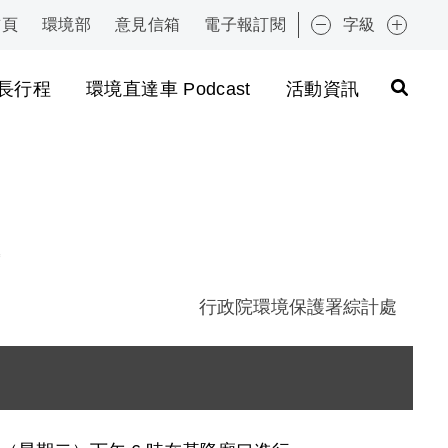
首頁
環境部
意見信箱
電子報訂閱
字級
:::
長行程
環境直達車 Podcast
活動資訊
行政院環境保護署綜計處
市 .jpg
圖片說明：1080820 環保署蔡鴻德副署長與「海洋 F