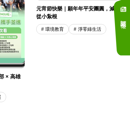
元宵節快樂｜願年年平安團圓，減碳
從小紮根
訂閱電子報
環境教育
淨零綠生活
 × 高雄
展